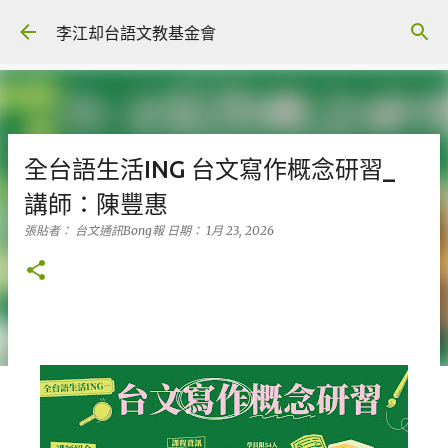
跳到主要內容
李江却台語文教基金會
全台語生活ING 台文寫作概念研習_
講師：陳豐惠
張貼者：
台文通訊Bong報
日期：
1月 23, 2026