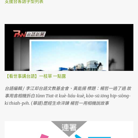
支援台客語字型列表
【看世事講台語】一枝草 一點露
台語編輯 / 李江却台語文教基金會、黃能揚 標題：楊哲一過了過 故
事用翕相機拆白 Iûnn Tiat-it kuè-liáu-kuè, kòo-sū iōng hip-siòng-
ki thiah-pe̍h. (華語)歷經生命淬鍊 楊哲一用相機說故事