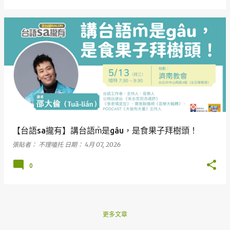
【台語sa攏有】講台語m̄是gâu，是食果子拜樹頭！
張貼者：
不理嗑托
日期：
4月 07, 2026
0
更多文章