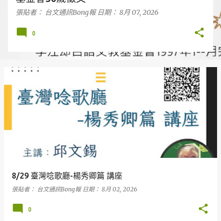
張貼者：
台文通訊Bong報
日期：
8月 07, 2026
0
8/29 臺灣唸歌廳-楊秀卿篇 講座
張貼者：
台文通訊Bong報
日期：
8月 02, 2026
0