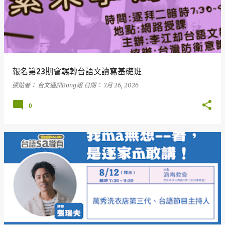
報名第23期會輾轉台語文讀寫基礎班
張貼者：
台文通訊Bong報
日期：
7月 26, 2026
0