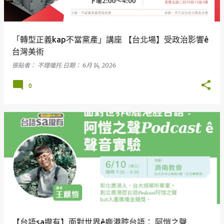
「轉型正義kap不當黨產」講座 【台北場】受政治影響ê
台灣美術
張貼者：
不理嗑托
日期：
6月 14, 2026
0
【台語sa攏有】面對世界ê鹿港腔台語： 阿愷之聲