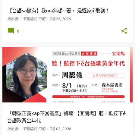
【台語sa攏有】我mā無想--著， 是逐家m̄敢講！
張貼者：
不理嗑托
日期：
7月 22, 2026
0
「轉型正義kap不當黨產」講座 【宜蘭場】聽！監控下ê
台語歌黃金年代
張貼者：
不理嗑托
日期：
7月 08, 2026