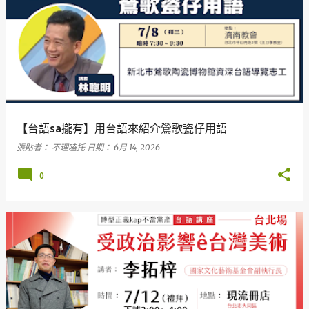
【台語sa攏有】用台語來紹介鶯歌瓷仔用語
張貼者：
不理嗑托
日期：
6月 14, 2026
0