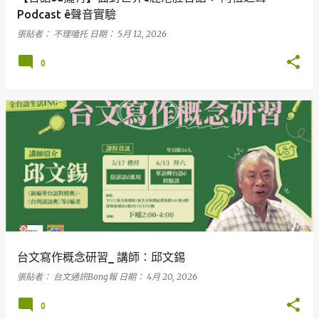
Podcast ê聲音實驗
張貼者：
不理嗑托
日期：
5月 12, 2026
0
台文寫作概念研習_ 講師：邱文錫
張貼者：
台文通訊Bong報
日期：
4月 20, 2026
0