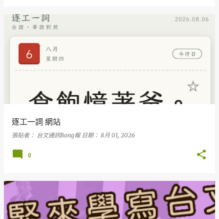
逐工一詞 網站
張貼者：
台文通訊Bong報
日期：
8月 01, 2026
0