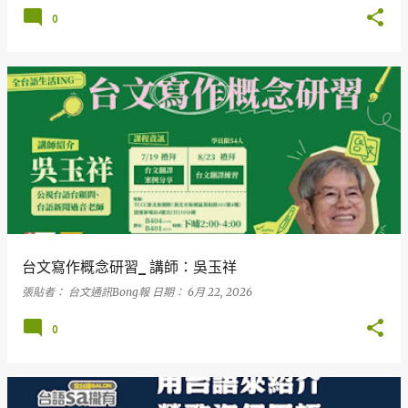
0
台文寫作概念研習_ 講師：吳玉祥
張貼者：
台文通訊Bong報
日期：
6月 22, 2026
0