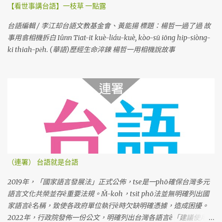
【看世事講台語】一枝草 一點露
台語編輯 / 李江却台語文教基金會、黃能揚 標題：楊哲一過了過 故
事用翕相機拆白 Iûnn Tiat-it kuè-liáu-kuè, kòo-sū iōng hip-siòng-
ki thiah-pe̍h. (華語)歷經生命淬鍊 楊哲一用相機說故事
（連署） 台語就是台語
2019年，「國家語言發展法」正式公佈，tse是一phō確保台灣多元
語言文化共榮並存ê重要法規。M̄-koh，tsit phō法並無明確列出國
家語言ê名稱，致使各政府單位執行ê時欠缺明確憑據，造成困擾。
2022年，行政院發佈一份公文，明確列出台灣各語言ê「建議使用名