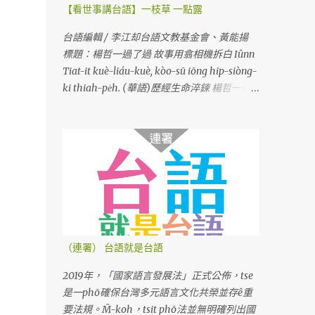
【看世事講台語】一枝草 一點露
台語編輯 / 李江却台語文教基金會、黃能揚
標題：楊哲一過了過 故事用翕相機拆白 Iûnn
Tiat-it kuè-liáu-kuè, kòo-sū iōng hip-siòng-
ki thiah-pe̍h. (華語)歷經生命淬鍊 楊哲一用
相機說故事
（連署） 台語就是台語
2019年，「國家語言發展法」正式公佈，tse
是一phō確保台灣多元語言文化共榮並存ê重
要法規。M̄-koh，tsit phō法並無明確列出國