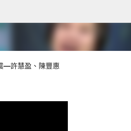
跳到主要內容
1地震—許慧盈、陳豐惠