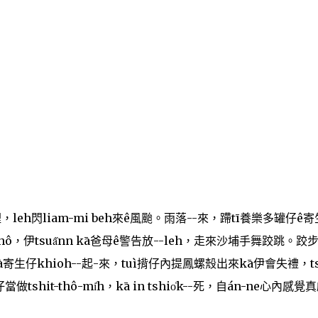
，leh閃liam-mi beh來ê風颱。雨落--來，蹛tī養樂多罐仔ê
thô，伊tsua̋nn kā爸母ê警告放--leh，走來沙埔手舞跤跳。跤
寄生仔khioh--起-來，tuì揹仔內提鳳螺殼出來kā伊會失禮，ts
shit-thô-mi̍h，kā in tshio̍k--死，自án-ne心內感覺