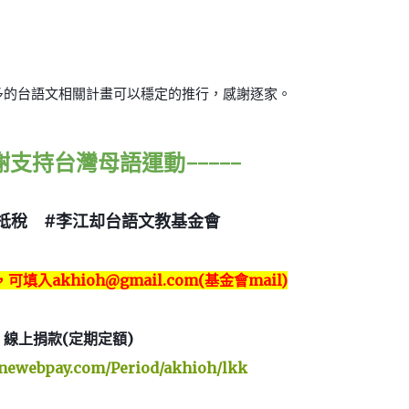
多的台語文相關計畫可以穩定的推行，感謝逐家。
感謝支持台灣母語運動-----
抵稅
#李江却台語文教基金會
，可填入
akhioh@gmail.com(基金會mail)
線上捐款(定期定額)
e.newebpay.com/Period/akhioh/lkk