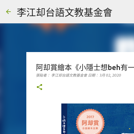
李江却台語文教基金會
阿却賞繪本《小隱士想beh有
張貼者：
李江却台語文教基金會
日期：
3月 02, 2020