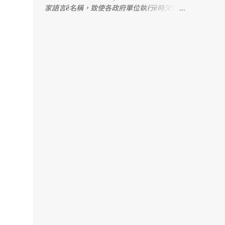
家語言ê名稱，致使各政府單位執行ê時欠缺明
確憑據，造成困擾。 2022年，行政院發佈一
份公文，明確列出台灣各語言ê「建議使用名
稱」。Tse是根據七萬份問卷調查koh考慮多
方意見ê結果，上尾推薦「臺灣台語」tsit个名
稱。M̄-koh，因為tsit份公文ê用語是「建
議」，並無明確規定ê法令，教育部就表示，
科目名稱kah教育部相關成果，lóng無法度照
tsit份公文kā「閩南語」正名做「台語」。 阮
需要強調，「閩南語」是一个學術名詞，包含
真濟無仝ê語言，無法度準確指稱台語；而
且，tsit个名稱tī過去hōo政治勢力利用來壓制
台語，有壓迫族群ê歷史記憶；「名從主
人」，講台語ê族群久年來lóng叫tsit个語言做
「台語」，過去hōo人強制改名，tsit-má阮
有權利、mā有必要kā阮ê名揣倒tńg--來。 因
為án-ne，阮懇請文化部擔責任，正式訂定台
語ê語言名稱，hōo各部會，尤其是主管國民