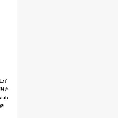
寄生仔
步聲沓
iah
真虧