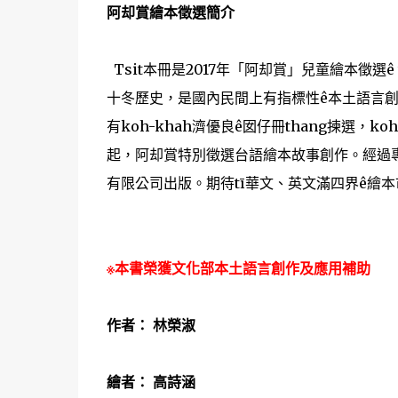
阿却賞繪本徵選簡介
Tsit本冊是2017年「阿却賞」兒童繪本徵選
十冬歷史，是國內民間上有指標性ê本土語言創
有koh-khah濟優良ê囡仔冊thang揀選，koh
起，阿却賞特別徵選台語繪本故事創作。經過專業
有限公司出版。期待tī華文、英文滿四界ê繪本市場，
※本書榮獲文化部本土語言創作及應用補助
作者： 林榮淑
繪者： 高詩涵