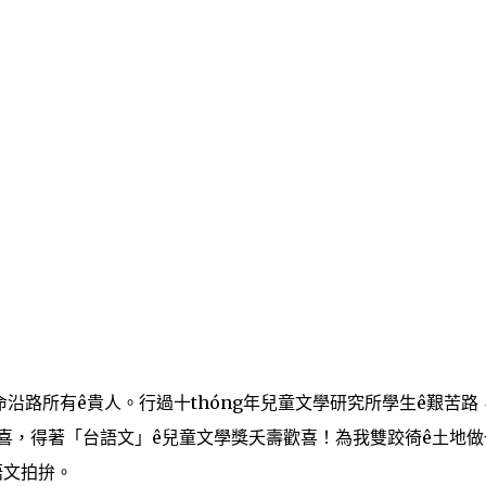
沿路所有ê貴人。行過十thóng年兒童文學研究所學生ê艱苦路
歡喜，得著「台語文」ê兒童文學獎夭壽歡喜！為我雙跤徛ê土地做
語文拍拚。