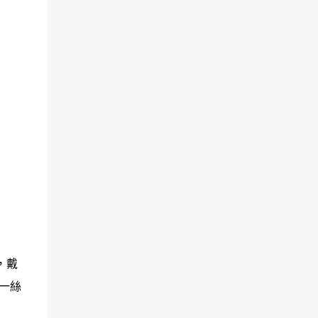
，戴
一絲