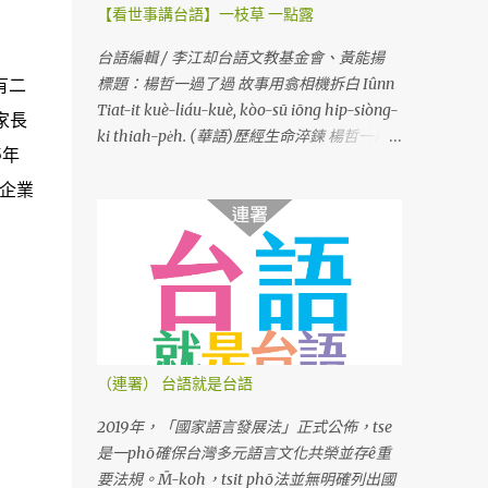
【看世事講台語】一枝草 一點露
台語編輯 / 李江却台語文教基金會、黃能揚
有二
標題：楊哲一過了過 故事用翕相機拆白 Iûnn
Tiat-it kuè-liáu-kuè, kòo-sū iōng hip-siòng-
家長
ki thiah-pe̍h. (華語)歷經生命淬鍊 楊哲一用
5年
相機說故事
播企業
（連署） 台語就是台語
2019年，「國家語言發展法」正式公佈，tse
是一phō確保台灣多元語言文化共榮並存ê重
要法規。M̄-koh，tsit phō法並無明確列出國