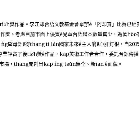
ê tio̍h獎作品。李江却台語文教基金會舉辦ê「阿却賞」比賽已經
作獎。考慮目前市面上優質ê兒童台語繪本數量真少，為著hōo
 ǹg望母語ē得thang tī lán國家未來ê主人翁ê心肝釘根，自201
評審了後tio̍h獎ê作品，kap美術工作者合作，委託台語傳
thang開創出kap íng-tsūn無仝、新ian ê面貌。