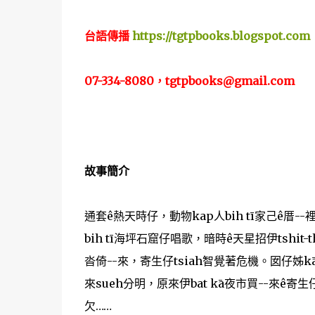
台語傳播
https://tgtpbooks.blogspot.com
07-334-8080，tgtpbooks@gmail.com
故事簡介
通套ê熱天時仔，動物kap人bih tī家己ê厝--裡
bih tī海坪石窟仔唱歌，暗時ê天星招伊tshit-
沓倚--來，寄生仔tsiah智覺著危機。囡仔姊kā
來sueh分明，原來伊bat kā夜市買--來ê寄生仔當做t
欠……