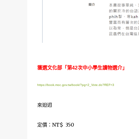
獲選文化部「第42次中小學生讀物選介」
https://book.moc.gov.tw/book/?pg=2_Vote.do?REF=3
來𨑨迌
定價：NT$ 350