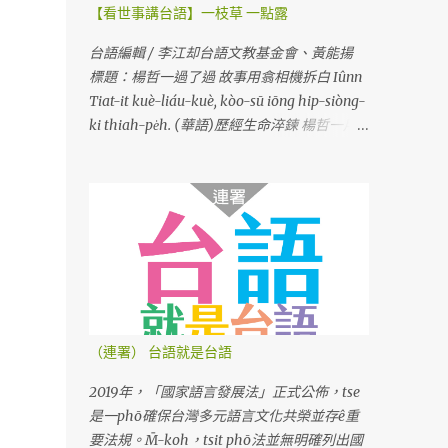
【看世事講台語】一枝草 一點露
台語編輯 / 李江却台語文教基金會、黃能揚
標題：楊哲一過了過 故事用翕相機拆白 Iûnn
Tiat-it kuè-liáu-kuè, kòo-sū iōng hip-siòng-
ki thiah-pe̍h. (華語)歷經生命淬鍊 楊哲一用
相機說故事
（連署） 台語就是台語
2019年，「國家語言發展法」正式公佈，tse
是一phō確保台灣多元語言文化共榮並存ê重
要法規。M̄-koh，tsit phō法並無明確列出國