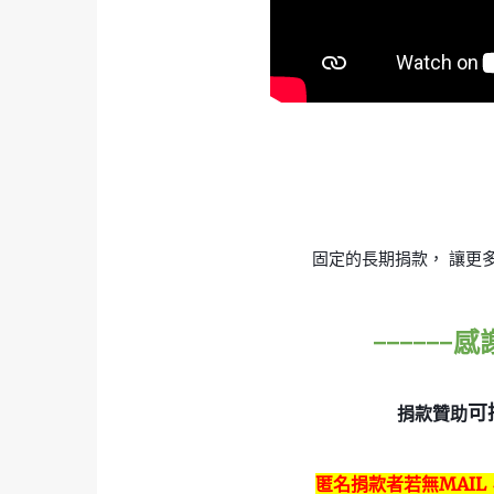
固定的長期捐款， 讓更
------
可
捐款贊助
匿名捐款者若無MAIL