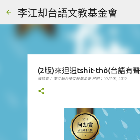
李江却台語文教基金會
(2版)來𨑨迌tshit-thô(台語有
張貼者：
李江却台語文教基金會
日期：
10月 01, 2019