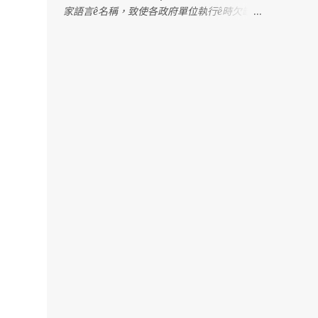
家語言ê名稱，致使各政府單位執行ê時欠缺明
確憑據，造成困擾。 2022年，行政院發佈一
份公文，明確列出台灣各語言ê「建議使用名
稱」。Tse是根據七萬份問卷調查koh考慮多
方意見ê結果，上尾推薦「臺灣台語」tsit个名
稱。M̄-koh，因為tsit份公文ê用語是「建
議」，並無明確規定ê法令，教育部就表示，
科目名稱kah教育部相關成果，lóng無法度照
tsit份公文kā「閩南語」正名做「台語」。 阮
需要強調，「閩南語」是一个學術名詞，包含
真濟無仝ê語言，無法度準確指稱台語；而
且，tsit个名稱tī過去hōo政治勢力利用來壓制
台語，有壓迫族群ê歷史記憶；「名從主
人」，講台語ê族群久年來lóng叫tsit个語言做
「台語」，過去hōo人強制改名，tsit-má阮
有權利、mā有必要kā阮ê名揣倒tńg--來。 因
為án-ne，阮懇請文化部擔責任，正式訂定台
語ê語言名稱，hōo各部會，尤其是主管國民