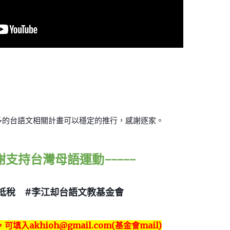
多的台語文相關計畫可以穩定的推行，感謝逐家。
感謝支持台灣母語運動-----
抵稅
#李江却台語文教基金會
，可填入
akhioh@gmail.com(基金會mail)