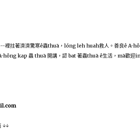
--裡拄著濟濟驚寒ê蟲thuā，lóng leh huah救人。善良ê A-hô
A-hông kap 蟲 thuā 開講，認 bat 著蟲thuā ê生活，mā歡迎
l.com
面
↓↓