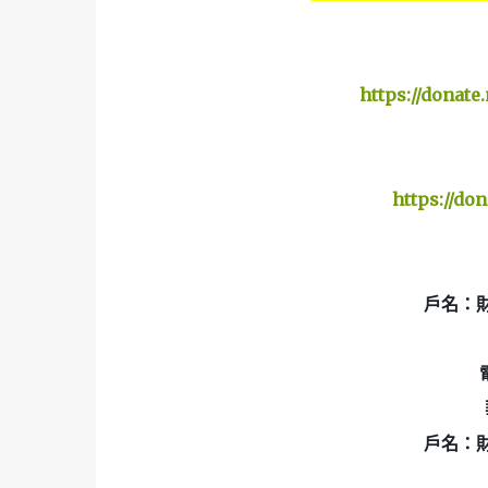
https://donat
https://do
戶名：
戶名：