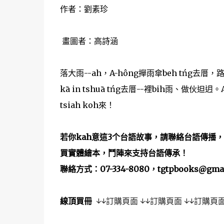
作者：劉素珍
畫圖者：高詩涵
落大雨--ah，A-hông攑雨傘beh tńg去厝，路
kā in tshuā tńg去厝--裡bih雨、做伙𨑨迌。
tsiah koh來！
若你kah意這3个台語故事，請聯絡台語傳播，
買實體繪本，鬥陣來支持台語傳承！
聯絡方式：07-334-8080，tgtpbooks@gmai
線頂買冊
↓↓
訂購頁面
↓↓
訂購頁面
↓↓
訂購頁