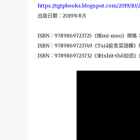
https://tgtpbooks.blogspot.
com/2019/10/2
出版日期：
2019年8月
ISBN
：
9789869723725
《暗
mi-moo
》規格
ISBN
：
9789869723749
《
Tsiâ
偷食菜頭粿》
ISBN
：
9789869723732
《來
tshit-thô
𨑨
迌》