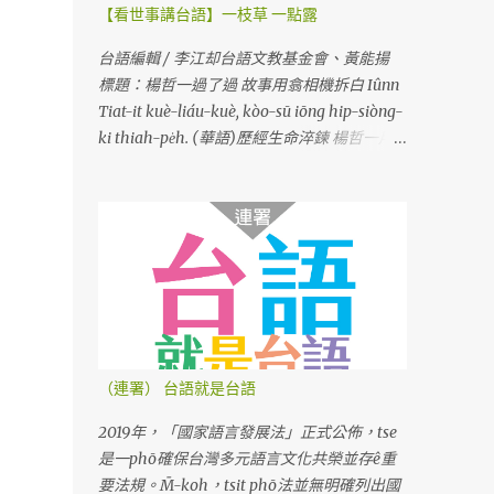
【看世事講台語】一枝草 一點露
台語編輯 / 李江却台語文教基金會、黃能揚
標題：楊哲一過了過 故事用翕相機拆白 Iûnn
Tiat-it kuè-liáu-kuè, kòo-sū iōng hip-siòng-
ki thiah-pe̍h. (華語)歷經生命淬鍊 楊哲一用
相機說故事
（連署） 台語就是台語
2019年，「國家語言發展法」正式公佈，tse
是一phō確保台灣多元語言文化共榮並存ê重
要法規。M̄-koh，tsit phō法並無明確列出國