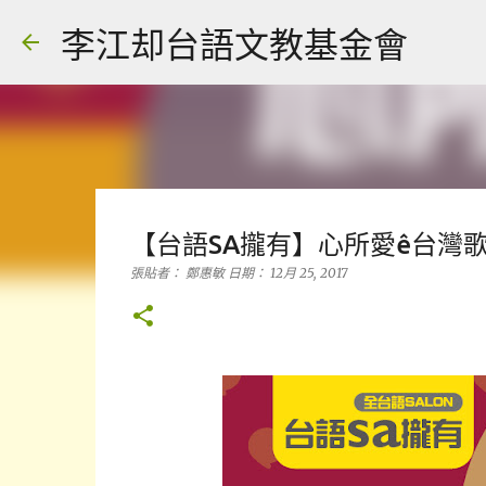
李江却台語文教基金會
【台語SA攏有】心所愛ê台灣
張貼者：
鄭惠敏
日期：
12月 25, 2017