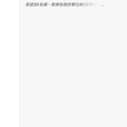
家語言ê名稱，致使各政府單位執行ê時欠缺明
確憑據，造成困擾。 2022年，行政院發佈一
份公文，明確列出台灣各語言ê「建議使用名
稱」。Tse是根據七萬份問卷調查koh考慮多
方意見ê結果，上尾推薦「臺灣台語」tsit个名
稱。M̄-koh，因為tsit份公文ê用語是「建
議」，並無明確規定ê法令，教育部就表示，
科目名稱kah教育部相關成果，lóng無法度照
tsit份公文kā「閩南語」正名做「台語」。 阮
需要強調，「閩南語」是一个學術名詞，包含
真濟無仝ê語言，無法度準確指稱台語；而
且，tsit个名稱tī過去hōo政治勢力利用來壓制
台語，有壓迫族群ê歷史記憶；「名從主
人」，講台語ê族群久年來lóng叫tsit个語言做
「台語」，過去hōo人強制改名，tsit-má阮
有權利、mā有必要kā阮ê名揣倒tńg--來。 因
為án-ne，阮懇請文化部擔責任，正式訂定台
語ê語言名稱，hōo各部會，尤其是主管國民