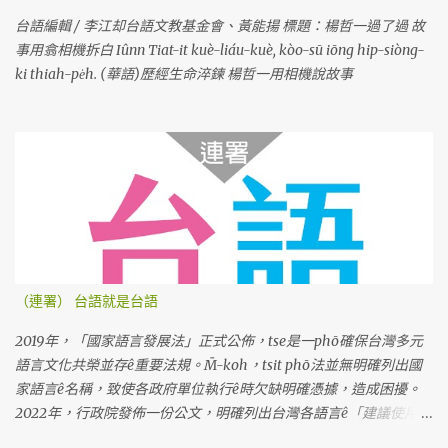
台語編輯 / 李江却台語文教基金會、黃能揚 標題：楊哲一過了過 故
事用翕相機拆白 Iûnn Tiat-it kuè-liáu-kuè, kòo-sū iōng hip-siòng-
ki thiah-pe̍h. (華語)歷經生命淬鍊 楊哲一用相機說故事
（連署） 台語就是台語
2019年，「國家語言發展法」正式公佈，tse是一phō確保台灣多元
語言文化共榮並存ê重要法規。M̄-koh，tsit phō法並無明確列出國
家語言ê名稱，致使各政府單位執行ê時欠缺明確憑據，造成困擾。
2022年，行政院發佈一份公文，明確列出台灣各語言ê「建議使用名
稱」。Tse是根據七萬份問卷調查koh考慮多方意見ê結果，上尾推薦