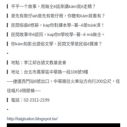
▎平平一个故事，用無仝ê話來講kám就ē走精？
▎是先有歌仔iah是先有歌仔冊，你聽有kám就看有？
▎民間俗曲ê修辭，kap你對課本學--著--ê差ts
iok濟！
▎民間故事中ê認同，kap你tī學校學--著--ê mā無仝。
▎你kám知影台語俗文學、民間文學是民俗ê寶庫？
•
▎地點：李江却台語文教基金會
▎地址：台北市萬華區中華路一段106號9樓
──捷運西門站6號出口，中華路往火車站方向行200公
尺，佳
佳唱片ê隔壁棟──
▎電話：02-2311-2199
•
http://
taigisalon.blogspot.tw/