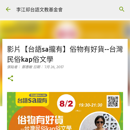
跳到主要內容
李江却台語文教基金會
影片【台語sa攏有】俗物有好貨--台灣
民俗kap俗文學
張貼者：
鄭惠敏
日期：
7月 26, 2017