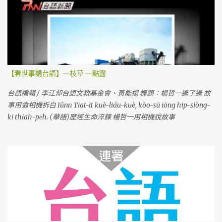
【看世事講台語】一枝草 一點露
台語編輯 / 李江却台語文教基金會、黃能揚 標題：楊哲一過了過 故
事用翕相機拆白 Iûnn Tiat-it kuè-liáu-kuè, kòo-sū iōng hip-siòng-
ki thiah-pe̍h. (華語)歷經生命淬鍊 楊哲一用相機說故事