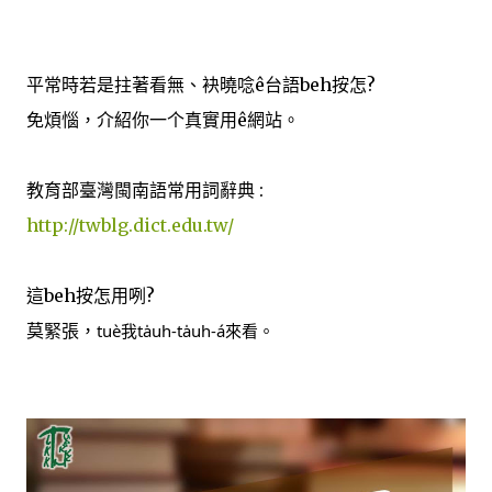
平常時若是拄著看無、袂曉唸ê台語beh按怎?
免煩惱，介紹你一个真實用ê網站。
教育部臺灣閩南語常用詞辭典 :
http://twblg.dict.edu.tw/
這beh按怎用咧?
莫緊張，
tuè
我
ta̍uh-ta̍uh-á來看。