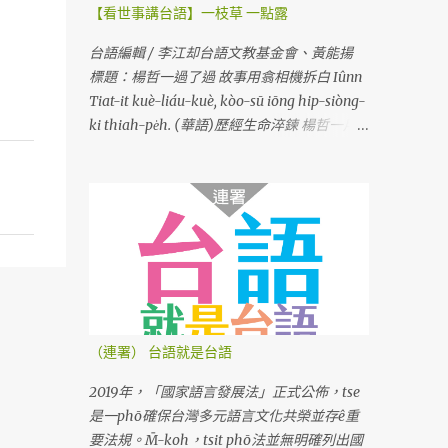
【看世事講台語】一枝草 一點露
台語編輯 / 李江却台語文教基金會、黃能揚
標題：楊哲一過了過 故事用翕相機拆白 Iûnn
Tiat-it kuè-liáu-kuè, kòo-sū iōng hip-siòng-
ki thiah-pe̍h. (華語)歷經生命淬鍊 楊哲一用
相機說故事
（連署） 台語就是台語
2019年，「國家語言發展法」正式公佈，tse
是一phō確保台灣多元語言文化共榮並存ê重
要法規。M̄-koh，tsit phō法並無明確列出國