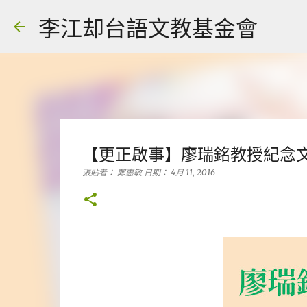
李江却台語文教基金會
【更正啟事】廖瑞銘教授紀念
張貼者：
鄭惠敏
日期：
4月 11, 2016