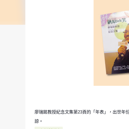
廖瑞銘教授紀念文集第
23頁的「年表」，出世年份
諒。