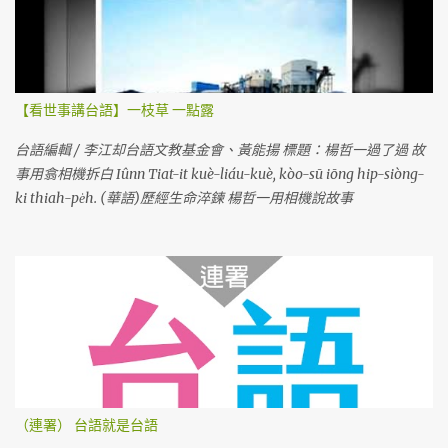
【看世事講台語】一枝草 一點露
台語編輯 / 李江却台語文教基金會、黃能揚 標題：楊哲一過了過 故
事用翕相機拆白 Iûnn Tiat-it kuè-liáu-kuè, kòo-sū iōng hip-siòng-
ki thiah-pe̍h. (華語)歷經生命淬鍊 楊哲一用相機說故事
（連署） 台語就是台語