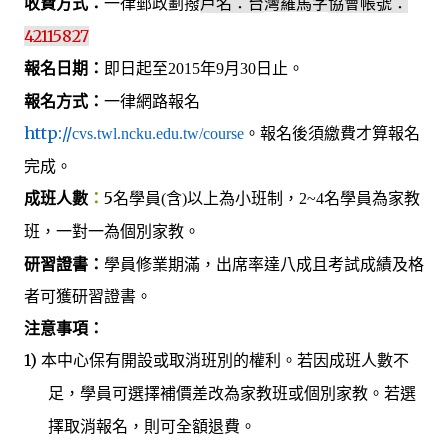
收費方式：
一律郵政劃撥
戶名：台
協會帳號：
灣羅馬字
42115827
報名日期：
即日起至
2015
年
9
月
30
日止。
報名方式：
一律網路報名
http://
。報名後須繳費才算報名
cvs.twl.ncku.edu.tw/course
完成。
成班人數
：
5
以上為小班制，
名學員
(
含
)
2~4
名學員為家教
班，一對一為個別家教。
研習證書：
學員修業期滿，出席率達八成且考試成績及格
者可獲研習證書。
注意事項：
1)
本中心保有開設或取消班
的權利。若因成班人數不
別
足，學員可選擇補價差改為家教班或個別家教
。若選
取消報名
全額退費。
擇
，則可