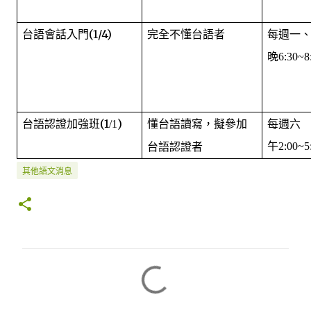
(1/4)
每週一
台語會話入門
完全不懂台語者
晚
6:30~8
(1
)
每週六
台語認證加強班
/1
懂台語讀寫，擬參加
午
2:00~5
台語認證者
其他語文消息
留
言