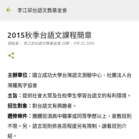
跳到主要內容
李江却台語文教基金會
2015秋季台語文課程簡章
張貼者：
李江却台語文教基金會
日期：
9月 25, 2015
主辦單位：
國立成功大學
中心、社團法人台
台灣語文測驗
協會
灣羅馬字
主旨：
提供社會大眾及在校學生
的有利環境。
學習台語文
招生對象：
對
語
有興趣者。
台
文
選修條件：
團體班須高中職畢或同等學歷以上，家教班則
不限。另，語言班則依各班程度另有限制，請看班別介
紹。