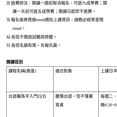
2)
退費辦法：開課一週前取消報名，可退九成學費；開
課一天前可退五成學費；開課日起恕不退費。
3)
報名後將透過
email
通知上課資訊，請務必經常查閱
email
。
4)
各班不開放試聽與旁聽。
5)
各班名額有限，先報先贏。
開課班別
課程名稱
適合對象
上課日
(
進度
)
/
(1/1)
懂
語，
每週
台語羅馬字入門
聽
台
但不懂書
二
晚
寫者
6:30~8