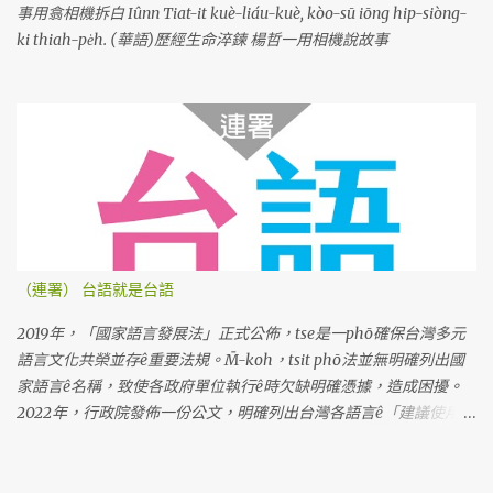
事用翕相機拆白 Iûnn Tiat-it kuè-liáu-kuè, kòo-sū iōng hip-siòng-
ki thiah-pe̍h. (華語)歷經生命淬鍊 楊哲一用相機說故事
（連署） 台語就是台語
2019年，「國家語言發展法」正式公佈，tse是一phō確保台灣多元
語言文化共榮並存ê重要法規。M̄-koh，tsit phō法並無明確列出國
家語言ê名稱，致使各政府單位執行ê時欠缺明確憑據，造成困擾。
2022年，行政院發佈一份公文，明確列出台灣各語言ê「建議使用名
稱」。Tse是根據七萬份問卷調查koh考慮多方意見ê結果，上尾推薦
「臺灣台語」tsit个名稱。M̄-koh，因為tsit份公文ê用語是「建
議」，並無明確規定ê法令，教育部就表示，科目名稱kah教育部相