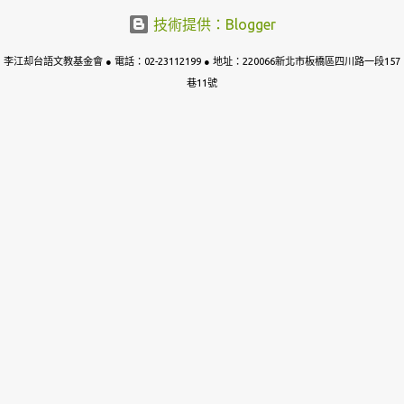
關成果，lóng無法度照tsit份公文kā「閩南語」正名做「台語」。 阮
技術提供：Blogger
需要強調，「閩南語」是一个學術名詞，包含真濟無仝ê語言，無法
李江却台語文教基金會 ● 電話：02-23112199 ● 地址：220066新北市板橋區四川路一段157
度準確指稱台語；而且，tsit个名稱tī過去hōo政治勢力利用來壓制台
語，有壓迫族群ê歷史記憶；「名從主人」，講台語ê族群久年來
巷11號
lóng叫tsit个語言做「台語」，過去hōo人強制改名，tsit-má阮有權
利、mā有必要kā阮ê名揣倒tńg--來。 因為án-ne，阮懇請文化部擔
責任，正式訂定台語ê語言名稱，hōo各部會，尤其是主管國民教育ê
教育部，ē-tàng依法行政、隨來配合。Tse m̄-nā是對台語族群ê尊
重，mā是對台灣歷史正義ê復原，是轉型正義中bē-sái欠缺ê一塊鬥
圖。 共同發起單位： 李江却台語文教基金會、台灣母語聯盟、台灣
台語路協會 聯絡人：李江却台語文教基金會執行長 陳豐
惠 tgbctt@gmail.com 連署網址：
https://forms.gle/3UJ5attSnQRefBJWA ------------------------
--------- 2024/9/8 台灣教會公報「台語就是台語 推動正名確立
台灣主體性」 2024/8/20 自由時報：感念曾貴海醫師挺「台灣台
語」 2024/8/3 自由時報：台語本非閩南語／不能忽視語言主體性
2027/7/31 自語時報： 借問洪立委：我是臺灣人，為何就不能「說」
臺灣台語？ 2024/7/30 自由時報社論：從台語正名到「講台語蓋高