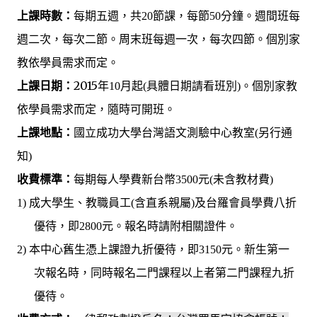
上課時數：
每期五週，共
20
節課，每節
50
分鐘。週間班每
家
週二次，每次二節。周末班每週一次，每次四節。
個別
教依學員需求而定
。
上課日期：
2015
家教
年
10
月起
(
具體日期請看班別
)
。個別
依學員需求而定
。
，隨時可開班
上課地點：
國立成功大學
中心教室
台灣語文測驗
(
另行通
知
)
收費標準：
每期每人學費新台幣
3500
元
(
未含教材費
)
成大學生
教職員工
學費八折
1)
、
(
含直系親屬
)
及台羅會員
優待，即
2800
元。報名時請附相關證件。
本中心舊生憑上課證九折優待，即
2)
3150
元。新生第一
次報名時，同時報名二門課程以上者第二門課程九折
優待。