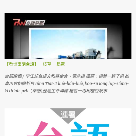
【看世事講台語】一枝草 一點露
台語編輯 / 李江却台語文教基金會、黃能揚 標題：楊哲一過了過 故
事用翕相機拆白 Iûnn Tiat-it kuè-liáu-kuè, kòo-sū iōng hip-siòng-
ki thiah-pe̍h. (華語)歷經生命淬鍊 楊哲一用相機說故事