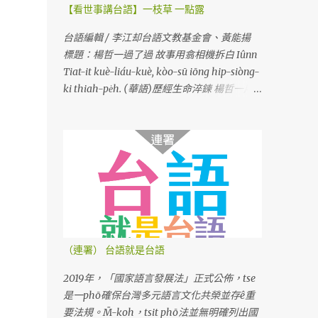
【看世事講台語】一枝草 一點露
台語編輯 / 李江却台語文教基金會、黃能揚
標題：楊哲一過了過 故事用翕相機拆白 Iûnn
Tiat-it kuè-liáu-kuè, kòo-sū iōng hip-siòng-
ki thiah-pe̍h. (華語)歷經生命淬鍊 楊哲一用
相機說故事
（連署） 台語就是台語
2019年，「國家語言發展法」正式公佈，tse
是一phō確保台灣多元語言文化共榮並存ê重
要法規。M̄-koh，tsit phō法並無明確列出國