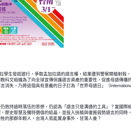
孟加拉學生發起遊行，爭取孟加拉語的語言權，結果遭到警察開槍射殺
國教科文組織為了向全球宣傳保護語言資產的重要性，促進母語傳播
，乃將這個具有意義的日子訂為「世界母語日」（Internationa
否仍抱持過時落伍的思想，仍認為「語言只是溝通的工具」？當國際
體，歷史智慧及獨特價值的結晶，並投入扶植與復振弱勢語言的同時
犧牲的那群年輕人，台灣人焉能置身事外、甘落人後？