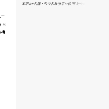
家語言ê名稱，致使各政府單位執行ê時欠缺明
確憑據，造成困擾。 2022年，行政院發佈一
份公文，明確列出台灣各語言ê「建議使用名
化工
稱」。Tse是根據七萬份問卷調查koh考慮多
/ 台
方意見ê結果，上尾推薦「臺灣台語」tsit个名
廣播
稱。M̄-koh，因為tsit份公文ê用語是「建
議」，並無明確規定ê法令，教育部就表示，
科目名稱kah教育部相關成果，lóng無法度照
tsit份公文kā「閩南語」正名做「台語」。 阮
需要強調，「閩南語」是一个學術名詞，包含
真濟無仝ê語言，無法度準確指稱台語；而
且，tsit个名稱tī過去hōo政治勢力利用來壓制
台語，有壓迫族群ê歷史記憶；「名從主
人」，講台語ê族群久年來lóng叫tsit个語言做
「台語」，過去hōo人強制改名，tsit-má阮
有權利、mā有必要kā阮ê名揣倒tńg--來。 因
為án-ne，阮懇請文化部擔責任，正式訂定台
語ê語言名稱，hōo各部會，尤其是主管國民