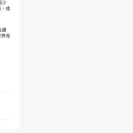
而少
逝，成
及講
世界母