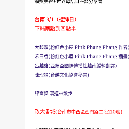
頒獎典禮+世界母語日座談分享會
台南 3/1（禮拜日）
下晡兩點到四點半
大郎頭(粉紅色小屋 Pink Phang Phang 作者
禾日香(粉紅色小屋 Pink Phang Phang 插畫
呂越雄(亞細亞國際傳播社越南編輯翻譯)
陳理揚(台越文化協會秘書)
評審獎:溜逗來散步
政大書城
(台南市中西區西門路二段120號)