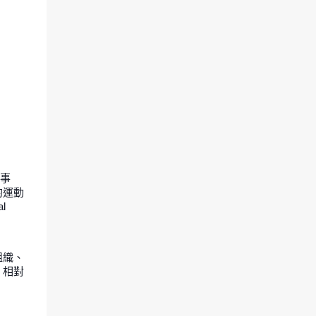
教育ê教育部，ē-tàng依法行政、隨來配合。
Tse m̄-nā是對台語族群ê尊重，mā是對台灣
歷史正義ê復原，是轉型正義中bē-sái欠缺ê一
塊鬥圖。 共同發起單位： 李江却台語文教基
金會、台灣母語聯盟、台灣台語路協會 聯絡
人：李江却台語文教基金會執行長 陳豐
惠 tgbctt@gmail.com 連署網址：
https://forms.gle/3UJ5attSnQRefBJWA -----
---------------------------- 2024/9/8
台灣教會公報「台語就是台語 推動正名確立
台灣主體性」 2024/8/20 自由時報：感念曾
，事
貴海醫師挺「台灣台語」 2024/8/3 自由時
的運動
報：台語本非閩南語／不能忽視語言主體性
l
2027/7/31 自語時報： 借問洪立委：我是臺灣
人，為何就不能「說」臺灣台語？
2024/7/30 自由時報社論：從台語正名到
組織、
「講台語蓋高尚」 2024/7/27 自由時報：為
，相對
「台語」正名除罪化! 陳麗君 2024/7/26 自
由時報：反對「台語」者 乃因缺乏國際觀...