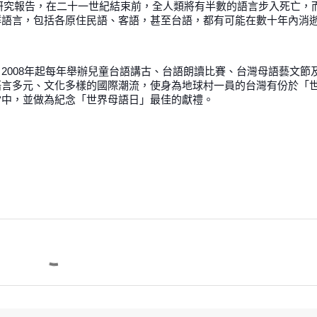
份研究報告，在二十一世紀結束前，全人類將有半數的語言步入死亡，
群語言，包括各原住民語、客語，甚至台語，都有可能在數十年內消
2008年起每年舉辦兒童台語講古、台語朗讀比賽、台灣母語藝文節
語言多元、文化多樣的國際潮流，使身為地球村一員的台灣有份於「
當中，並做為紀念「世界母語日」最佳的獻禮。