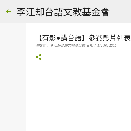
李江却台語文教基金會
【有影●講台語】參賽影片列表
張貼者：
李江却台語文教基金會
日期：
1月 30, 2015