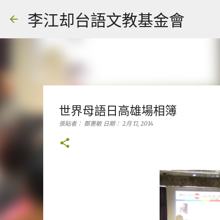
李江却台語文教基金會
世界母語日高雄場相簿
張貼者：
鄭惠敏
日期：
2月 17, 2014