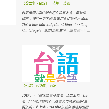
【看世事講台語】一枝草 一點露
台語編輯 / 李江却台語文教基金會、黃能揚
標題：楊哲一過了過 故事用翕相機拆白 Iûnn
Tiat-it kuè-liáu-kuè, kòo-sū iōng hip-siòng-
ki thiah-pe̍h. (華語)歷經生命淬鍊 楊哲一用
相機說故事
（連署） 台語就是台語
2019年，「國家語言發展法」正式公佈，tse
是一phō確保台灣多元語言文化共榮並存ê重
要法規。M̄-koh，tsit phō法並無明確列出國