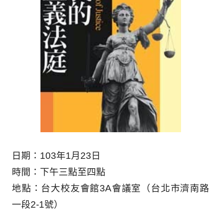
日期：
103
年
1
月
23
日
時間：下午三點至四點
地點：台大校友會館
3A
會議室（台北市濟南路
一段
2-1
號）