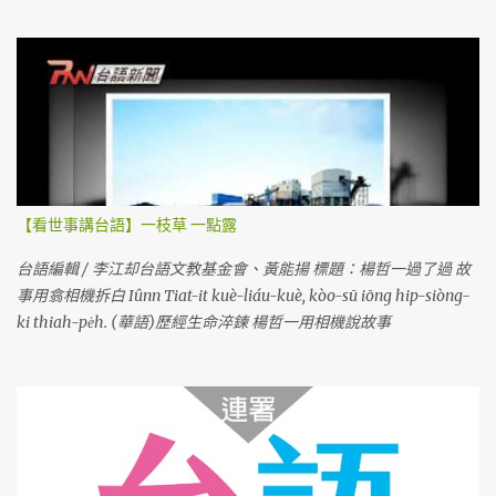
【看世事講台語】一枝草 一點露
台語編輯 / 李江却台語文教基金會、黃能揚 標題：楊哲一過了過 故
事用翕相機拆白 Iûnn Tiat-it kuè-liáu-kuè, kòo-sū iōng hip-siòng-
ki thiah-pe̍h. (華語)歷經生命淬鍊 楊哲一用相機說故事