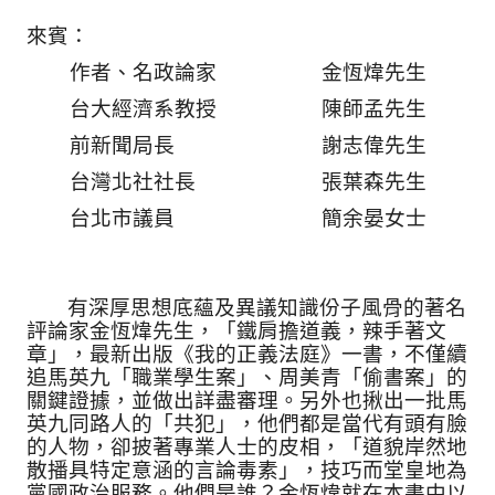
來賓：
作者、名政論家 金恆煒先生
台大經濟系教授 陳師孟先生
前新聞局長 謝志偉先生
台灣北社社長 張葉森先生
台北市議員 簡余晏女士
有深厚思想底蘊及異議知識份子風骨的著名
評論家金恆煒先生，「
鐵肩擔道義，辣手著文
章」，最新出版《我的正義法庭》一書，
不僅續
追馬英九「職業學生案」、周美青「偷書案」的
關鍵證據，
並做出詳盡審理。另外也揪出一批馬
英九同路人的「共犯」，
他們都是當代有頭有臉
的人物，卻披著專業人士的皮相，「
道貌岸然地
散播具特定意涵的言論毒素」，
技巧而堂皇地為
黨國政治服務。他們是誰？
金恆煒就在本書中以