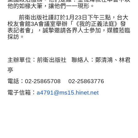
他的如椽大筆，讓他們一一現形。
前衛出版社謹訂於
1
月
23
日下午三點，台大
校友會館
3A
會議室舉
辦「《我的正義法庭》發
表記者會」，誠摯邀請各界人士參加，
媒體蒞臨
採訪。
主辦單位：前衛出版社
聯絡人：鄭清鴻、林君
亭
電話：
02-25865708 02-25863776
電子信箱：
a4791@ms15.hinet.net