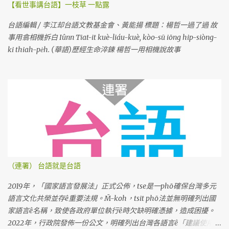
【看世事講台語】一枝草 一點露
台語編輯 / 李江却台語文教基金會、黃能揚 標題：楊哲一過了過 故
事用翕相機拆白 Iûnn Tiat-it kuè-liáu-kuè, kòo-sū iōng hip-siòng-
ki thiah-pe̍h. (華語)歷經生命淬鍊 楊哲一用相機說故事
（連署） 台語就是台語
2019年，「國家語言發展法」正式公佈，tse是一phō確保台灣多元
語言文化共榮並存ê重要法規。M̄-koh，tsit phō法並無明確列出國
家語言ê名稱，致使各政府單位執行ê時欠缺明確憑據，造成困擾。
2022年，行政院發佈一份公文，明確列出台灣各語言ê「建議使用名