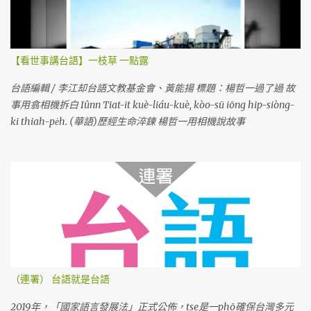
【看世事講台語】一枝草 一點露
台語編輯 / 李江却台語文教基金會、黃能揚 標題：楊哲一過了過 故
事用翕相機拆白 Iûnn Tiat-it kuè-liáu-kuè, kòo-sū iōng hip-siòng-
ki thiah-pe̍h. (華語)歷經生命淬鍊 楊哲一用相機說故事
（連署） 台語就是台語
2019年，「國家語言發展法」正式公佈，tse是一phō確保台灣多元