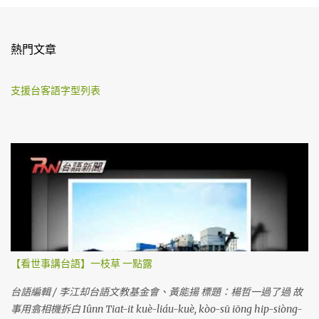
熱門文章
支援台客語字型列表
【看世事講台語】一枝草 一點露
台語編輯 / 李江却台語文教基金會、黃能揚 標題：楊哲一過了過 故
事用翕相機拆白 Iûnn Tiat-it kuè-liáu-kuè, kòo-sū iōng hip-siòng-