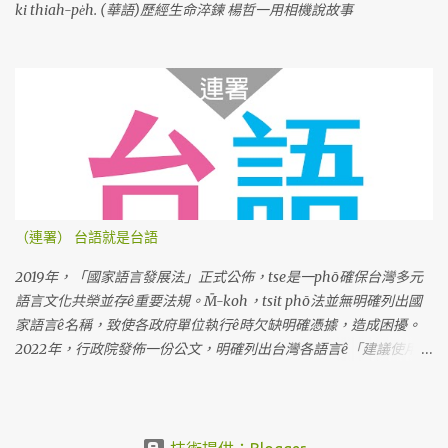
ki thiah-pe̍h. (華語)歷經生命淬鍊 楊哲一用相機說故事
（連署） 台語就是台語
2019年，「國家語言發展法」正式公佈，tse是一phō確保台灣多元
語言文化共榮並存ê重要法規。M̄-koh，tsit phō法並無明確列出國
家語言ê名稱，致使各政府單位執行ê時欠缺明確憑據，造成困擾。
2022年，行政院發佈一份公文，明確列出台灣各語言ê「建議使用名
稱」。Tse是根據七萬份問卷調查koh考慮多方意見ê結果，上尾推薦
「臺灣台語」tsit个名稱。M̄-koh，因為tsit份公文ê用語是「建
議」，並無明確規定ê法令，教育部就表示，科目名稱kah教育部相
關成果，lóng無法度照tsit份公文kā「閩南語」正名做「台語」。 阮