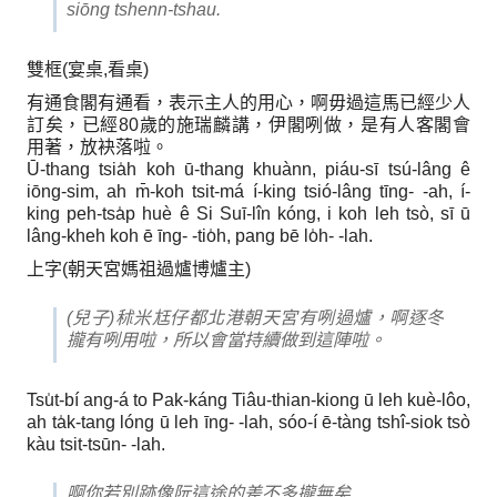
siōng tshenn-tshau.
雙框(宴桌,看桌)
有通食閣有通看，表示主人的用心，啊毋過這馬已經少人
訂矣，已經80歲的施瑞麟講，伊閣咧做，是有人客閣會
用著，放袂落啦。
Ū-thang tsia̍h koh ū-thang khuànn, piáu-sī tsú-lâng ê
iōng-sim, ah m̄-koh tsit-má í-king tsió-lâng tīng- -ah, í-
king peh-tsa̍p huè ê Si Suī-lîn kóng, i koh leh tsò, sī ū
lâng-kheh koh ē īng- -tio̍h, pang bē lo̍h- -lah.
上字(朝天宮媽祖過爐博爐主)
(兒子)秫米尪仔都北港朝天宮有咧過爐，啊逐冬
攏有咧用啦，所以會當持續做到這陣啦。
Tsu̍t-bí ang-á to Pak-káng Tiâu-thian-kiong ū leh kuè-lôo,
ah ta̍k-tang lóng ū leh īng- -lah, sóo-í ē-tàng tshî-siok tsò
kàu tsit-tsūn- -lah.
啊你若別跡像阮這途的差不多攏無矣