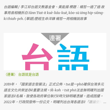
台語編輯 / 李江却台語文教基金會、黃能揚 標題：楊哲一過了過 故
事用翕相機拆白 Iûnn Tiat-it kuè-liáu-kuè, kòo-sū iōng hip-siòng-
ki thiah-pe̍h. (華語)歷經生命淬鍊 楊哲一用相機說故事
（連署） 台語就是台語
2019年，「國家語言發展法」正式公佈，tse是一phō確保台灣多元
語言文化共榮並存ê重要法規。M̄-koh，tsit phō法並無明確列出國
家語言ê名稱，致使各政府單位執行ê時欠缺明確憑據，造成困擾。
2022年，行政院發佈一份公文，明確列出台灣各語言ê「建議使用名
稱」。Tse是根據七萬份問卷調查koh考慮多方意見ê結果，上尾推薦