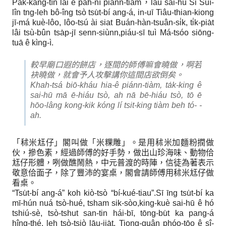
Pak-káng-tìn lāi ê pah-nî piánn-tiàm，lāu sai-hū Si Suī-
lîn tng-leh bô-îng tsò tsu̍t-bí ang-á, in-uī Tiâu-thian-kiong
jī-má kuè-lôo, lôo-tsú ài siat Buán-hàn-tsuân-si̍k, ti̍k-pia̍t
lâi tsù-bûn tsa̍p-jī senn-siùnn,piáu-sī tuì Má-tsóo siōng-
tuā ê kìng-ì.
較早廟口遐的餅店，逐間的師傅嘛會曉做，啊若
袂曉做，就會予人攻擊講你這間店欲倒矣。
Khah-tsá biō-kháu hia-ê piánn-tiàm, ta̍k-king ê
sai-hū mā ē-hiáu tsò, ah nā bē-hiáu tsò, tō ē
hōo-lâng kong-kik kóng lí tsit-king tiàm beh tó- -
ah.
「秫米尪仔」閣叫做「米粿雕」。是用秫米加麵粉撋做
伙，摻色素，經過師傅的好手勢，做出山珍海味、動物佮
尪仔形體，咧做醮鬧熱，中元普渡的時陣，信徒為著表示
敬意佮面子，除了豐沛的宴桌，閣會請師傅用秫米尪仔做
看桌。
“Tsu̍t-bí ang-á” koh kiò-tsò “bí-kué-tiau”.Sī īng tsu̍t-bí ka
mī-hún nuá tsò-hué, tsham sik-sòo,king-kuè sai-hū ê hó
tshiú-sè, tsò-tshut san-tin hái-bī, tōng-bu̍t ka pang-á
hîng-thé, leh tsò-tsiò lāu-jia̍t, Tiong-guân phóo-tōo ê sî-