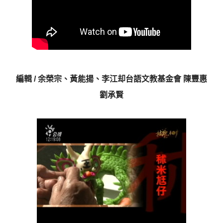
編輯 / 余榮宗、黃能揚、李江却台語文教基金會 陳豐惠
劉承賢