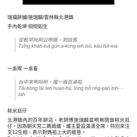
瑞福餅舖/施瑞麟/雲林縣北港鎮
手內乾坤 栩栩如生
從較早阮阿公咧做，到這馬
Tsîng khah-tsá gún a-kong leh tsò, kàu tsit-má.
一桌喫 一桌看
台中來咧吩咐，攏一兩百桌啦
Tâi-tiong lâi leh huan-hù, lóng tsi̍t nn̄g-pah toh- -
lah
秫米尪仔
北港鎮內的百年餅店，老師傅施瑞麟當咧無閒做秫米尪
仔，因為朝天宮二媽過爐，爐主愛設滿漢全席，特別來注
文12生相，表示對媽祖上大的敬意。