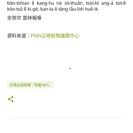
bān-tshian ê kang-hu nā sit-thuân, tsu̍t-bí ang-á tsit-ê
kóo-tsá ê ki-gē, kan-ta ē-tàng lâu-lo̍h huê-ik.
余榮宗 雲林報導
資料來源：
PNN公視新聞議題中心
公視台語新聞「技藝101」
留