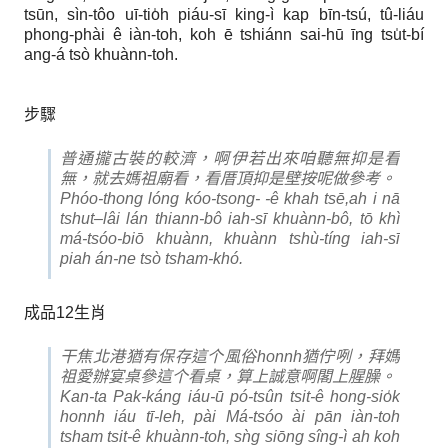
tsūn, sìn-tôo uī-tio̍h piáu-sī king-ì kap bīn-tsú, tû-liáu
phong-phài ê iàn-toh, koh ē tshiánn sai-hū īng tsu̍t-bí
ang-á tsò khuànn-toh.
步驟
普通攏古裝的較濟，啊伊若出來咱聽無抑是看
無，就去媽祖廟看，看厝頂抑是壁按呢做參考。
Phóo-thong lóng kóo-tsong- -ê khah tsē,ah i nā
tshut–lâi lán thiann-bô iah-sī khuànn-bô, tō khì
má-tsóo-biō khuànn, khuànn tshù-tíng iah-sī
piah án-ne tsò tsham-khó.
成品12生肖
干焦北港猶有保存這个風俗honnh猶佇咧，拜媽
祖愛辦宴桌參這个看桌，算上誠意啊閣上腥臊。
Kan-ta Pak-káng iáu-ū pó-tsûn tsit-ê hong-sio̍k
honnh iáu tī-leh, pài Má-tsóo ài pān iàn-toh
tsham tsit-ê khuànn-toh, sǹg siōng sîng-ì ah koh