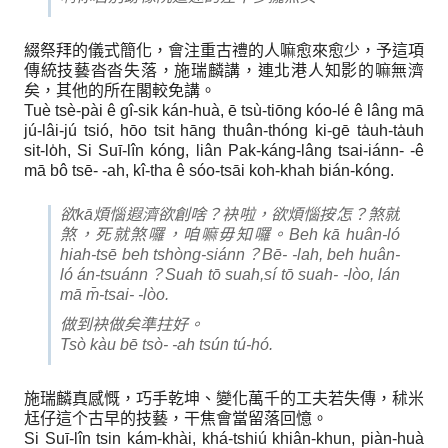
綴祭拜的儀式簡化，會注重古禮的人嘛愈來愈少，予這項
傳統技藝沓沓失落，施瑞麟講，連北港人知影的嘛無濟
矣，其他的所在閣較免講。
Tuè tsè-pài ê gî-sik kán-huà, ē tsù-tiōng kóo-lé ê lâng mā
jú-lâi-jú tsió, hōo tsit hāng thuân-thóng ki-gē ta̍uh-ta̍uh
sit-lo̍h, Si Suī-lîn kóng, liân Pak-káng-lâng tsai-iánn- -ê
mā bô tsē- -ah, kî-tha ê sóo-tsāi koh-khah bián-kóng.
欲kā煩惱遐濟欲創啥？袂啦，欲煩惱按怎？煞就
煞，死就煞囉，咱嘛毋知囉。Beh kā huân-ló
hiah-tsē beh tshòng-siánn？Bē- -lah, beh huân-
ló án-tsuánn？Suah tō suah,sí tō suah- -lòo, lán
mā m̄-tsai- -lòo.
做到袂做矣準拄好。
Tsò kàu bē tsò- -ah tsún tú-hó.
施瑞麟真感慨，巧手乾坤、變化萬千的工夫若失傳，秫米
尪仔這个古早的技藝，干焦會當留落回憶。
Si Suī-lîn tsin kám-khài, khá-tshiú khiân-khun, piàn-huà