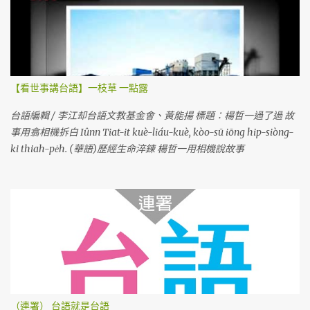
【看世事講台語】一枝草 一點露
台語編輯 / 李江却台語文教基金會、黃能揚 標題：楊哲一過了過 故
事用翕相機拆白 Iûnn Tiat-it kuè-liáu-kuè, kòo-sū iōng hip-siòng-
ki thiah-pe̍h. (華語)歷經生命淬鍊 楊哲一用相機說故事
（連署） 台語就是台語