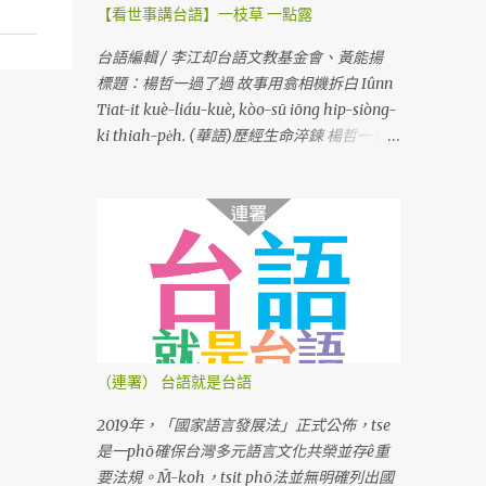
【看世事講台語】一枝草 一點露
台語編輯 / 李江却台語文教基金會、黃能揚
標題：楊哲一過了過 故事用翕相機拆白 Iûnn
Tiat-it kuè-liáu-kuè, kòo-sū iōng hip-siòng-
ki thiah-pe̍h. (華語)歷經生命淬鍊 楊哲一用
相機說故事
（連署） 台語就是台語
2019年，「國家語言發展法」正式公佈，tse
是一phō確保台灣多元語言文化共榮並存ê重
要法規。M̄-koh，tsit phō法並無明確列出國