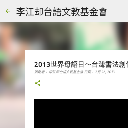
李江却台語文教基金會
2013世界母語日～台灣書法創
張貼者：
李江却台語文教基金會
日期：
2月 26, 2013