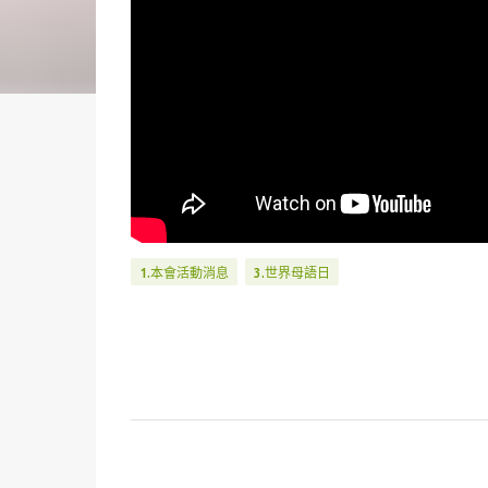
1.本會活動消息
3.世界母語日
留
言