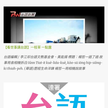
【看世事講台語】一枝草 一點露
台語編輯 / 李江却台語文教基金會、黃能揚 標題：楊哲一過了過 故
事用翕相機拆白 Iûnn Tiat-it kuè-liáu-kuè, kòo-sū iōng hip-siòng-
ki thiah-pe̍h. (華語)歷經生命淬鍊 楊哲一用相機說故事