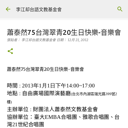
跳到主要內容
李江却台語文教基金會
蕭泰然75台灣翠青20生日快樂-音樂會
張貼者：
李江却台語文教基金會
日期：
12月 21, 2012
蕭泰然75台灣翠青20生日快樂-音樂會
時間
: 2013
年1
月1
日
下午14:00~17:00
地點
:
自由廣場國際演藝廳
(
台北市內湖區瑞光路
399
號
2
樓
)
主辦單位
:
財團法人蕭泰然文教基金會
協辦單位：臺大
EMBA
合唱團、
雅歌合唱團、台
灣
21
世紀合唱團