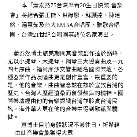
本「蕭泰然
75
台灣翠青
20
生日快樂
-
音樂
會」將結合張正傑、葉綠娜、蘇顯達、陳建
銘、湯慧茹及台大
EMBA
合唱團、雅歌合唱
團、台灣
21
世紀合唱團等諸位名家演出。
蕭泰然博士旅美期間其音樂創作達於巓峰，
尤以小提琴、大提琴、鋼琴三大協奏曲及一九
四七序曲、福爾摩沙交響曲馳名國際樂壇，各
種器樂作品及唱曲更是創作豐富。最重要的
是，他的音樂，曲曲皆念玆在玆於宣敘台灣的
歷史、台灣人歷經滄桑而奮發鼓舞的精神。國
際樂壇經由他的音樂認識台灣並聆賞台灣民
謠，海外華人更在他的音樂中得到慰藉與驕
傲。
蕭博士目前身體狀況不甚往日，祈希藉
由此音樂會能獲得大眾