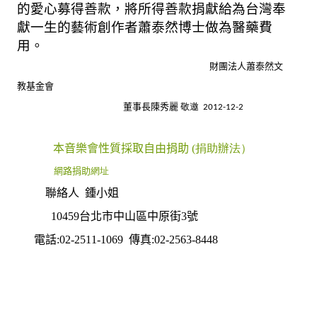
的愛心募得善款，將所得善款捐獻給為台灣奉
獻一生的藝術創作者蕭泰然博士做為醫藥費
用。
財團法人蕭泰然文
教基金會
董事長
陳秀麗
敬邀 2012-12-2
本音樂會性質採取自由捐助
(捐助辦法）
網路捐助
網址
聯絡人
鍾小姐
10459
台北市中山區中原街
3
號
電話
:02-2511-1069
傳真
:02-2563-8448