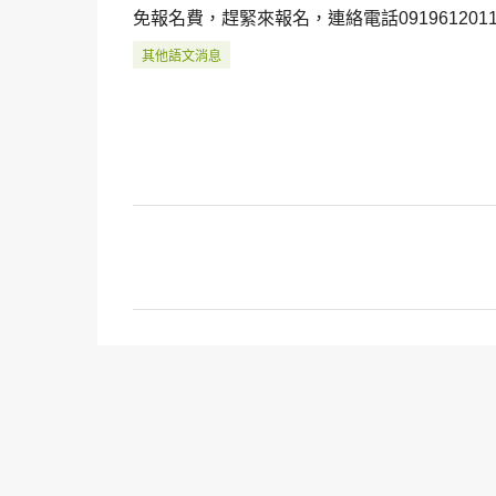
免
報名費，
趕緊來報名，
連絡電話091961201
其他語文消息
留
言