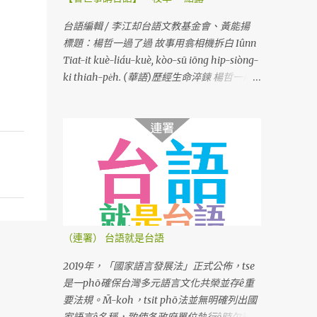
台語編輯 / 李江却台語文教基金會、黃能揚
標題：楊哲一過了過 故事用翕相機拆白 Iûnn
Tiat-it kuè-liáu-kuè, kòo-sū iōng hip-siòng-
ki thiah-pe̍h. (華語)歷經生命淬鍊 楊哲一用
相機說故事
（連署） 台語就是台語
2019年，「國家語言發展法」正式公佈，tse
是一phō確保台灣多元語言文化共榮並存ê重
要法規。M̄-koh，tsit phō法並無明確列出國