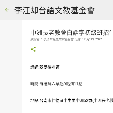
李江却台語文教基金會
中洲長老教會白話字初級班招
張貼者：
李江却台語文教基金會
日期：
11月 30, 2012
講師:蘇晏德老師
時間:
每禮拜六早起9點到11點
地點:
台南市仁德區中生里中洲52號(
中洲長老教