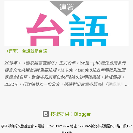
（連署） 台語就是台語
2019年，「國家語言發展法」正式公佈，tse是一phō確保台灣多元
語言文化共榮並存ê重要法規。M̄-koh，tsit phō法並無明確列出國
家語言ê名稱，致使各政府單位執行ê時欠缺明確憑據，造成困擾。
2022年，行政院發佈一份公文，明確列出台灣各語言ê「建議使用名
稱」。Tse是根據七萬份問卷調查koh考慮多方意見ê結果，上尾推薦
「臺灣台語」tsit个名稱。M̄-koh，因為tsit份公文ê用語是「建
議」，並無明確規定ê法令，教育部就表示，科目名稱kah教育部相
關成果，lóng無法度照tsit份公文kā「閩南語」正名做「台語」。 阮
技術提供：Blogger
需要強調，「閩南語」是一个學術名詞，包含真濟無仝ê語言，無法
李江却台語文教基金會 ● 電話：02-23112199 ● 地址：220066新北市板橋區四川路一段157
度準確指稱台語；而且，tsit个名稱tī過去hōo政治勢力利用來壓制台