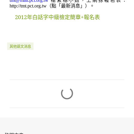
楊紫穗小姐
，
上網掠報名表
：
tmt@mail.pct.org.tw
。
http://tmt.pct.org.tw
（
點
「最新消息」
）
2012年白話字中級檢定簡章+報名表
其他語文消息
留
言