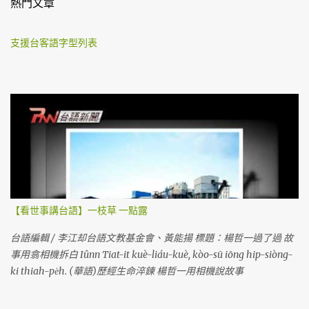
熱門文章
支援台客語字型列表
【看世事講台語】一枝草 一點露
台語編輯 / 李江却台語文教基金會、黃能揚 標題：楊哲一過了過 故
事用翕相機拆白 Iûnn Tiat-it kuè-liáu-kuè, kòo-sū iōng hip-siòng-
ki thiah-pe̍h. (華語)歷經生命淬鍊 楊哲一用相機說故事