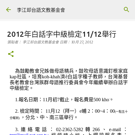
跳到主要內容
李江却台語文教基金會
2012年白話字中級檢定11/12舉行
張貼者：
李江却台語文教基金會
日期：
10月 27, 2012
為鼓勵教會兄姊做母語
精
兵，鼓吹母語意識釘根家庭
社區，培育
濟
白話字種子教師，
台灣基督
kap
koh-khah
ê
長老教
會台灣族群母語推行委員會
今年繼續
舉辦白話字
中級檢定。
報名日期：
月初
截止，報名費是
。
1.
11
7
500
kho͘
檢定時間：
月
（拜
一
）
晡
：
：
2.
11
12
e
2
00~4
00
一點五十
(
，分北、中、南三區
舉行
。
分報到
)
連絡電話：
轉
、
：
3.
02-2362-5282
266
e-mail