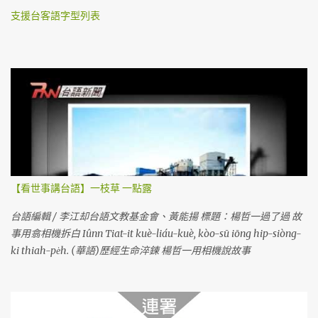
支援台客語字型列表
【看世事講台語】一枝草 一點露
台語編輯 / 李江却台語文教基金會、黃能揚 標題：楊哲一過了過 故
事用翕相機拆白 Iûnn Tiat-it kuè-liáu-kuè, kòo-sū iōng hip-siòng-
ki thiah-pe̍h. (華語)歷經生命淬鍊 楊哲一用相機說故事