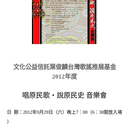
文化公益信託葉俊麟台灣歌謠推展基金
2012
年度
唱原民歌‧說原民史 音樂會
：
年
月
日
（六）晚上
：
（
：
開放入場
日
期
2012
9
29
7
00
6
30
）