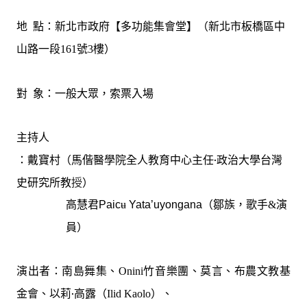
：新北市政府【多功能集會堂】（新北市板橋區中
地
點
山路一段
號
樓）
161
3
：一般大眾，索票入場
對
象
主持人
：戴寶村（馬偕醫學院全人教育中心主任‧
政治大學台灣
史研究所教
授
）
高慧
君
（鄒族，歌手
演
Paic
ʉ
Y
ata’uyongana
&
員）
：南島舞集、
竹音樂團、莫言、布農文教基
演出者
Onini
金會、
以莉‧高露（
）、
Ilid Kaolo