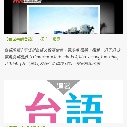
【看世事講台語】一枝草 一點露
台語編輯 / 李江却台語文教基金會、黃能揚 標題：楊哲一過了過 故
事用翕相機拆白 Iûnn Tiat-it kuè-liáu-kuè, kòo-sū iōng hip-siòng-
ki thiah-pe̍h. (華語)歷經生命淬鍊 楊哲一用相機說故事