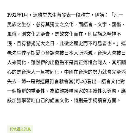
1932年1月，連雅堂先生有發表一段雅言，伊講：「凡一
民族之生存，必有其獨立之文化，而語言、文字、藝術、
風俗，則文化之要素，是故文化而在，則民族之精神不
泯，且有發揚光大之日，此徵之歷史而不可易者也。」連
老先生佇早期憂心台語會被日本人所消滅，台灣人會被日
人來同化，雖然伊的出發點不是真正疼惜台灣人，其所關
心的是台灣人一旦被同化，中國在台灣的勢力就會完全消
失去！總--是對這段雅言就會當(可以)看出，語言文化對
一個族群的重要性。為欲維護咱國家的主體性與尊嚴，應
該加強學習咱自己的語言文化，特別是字詞讀音方面。
其他語文消息