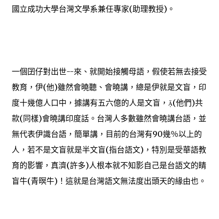
國立成功大學台灣文學系兼任專家(助理教授)。
一個囝仔對出世--來、就開始接觸母語，假使若無去接受
教育，伊(他)雖然會曉聽、會曉講，總是伊就是文盲，印
度十幾億人口中，據講有五六億的人是文盲，(他們)共
款(同樣)會曉講印度話。台灣人多數雖然會曉講台語，並
無代表伊識台語，簡單講，目前的台灣有90幾％以上的
人，若不是文盲就是半文盲(指台語文)，特別是受華語教
育的影響，真濟(許多)人根本就不知影自己是台語文的睛
盲牛(青暝牛)！這就是台灣語文無法度出頭天的緣由也。