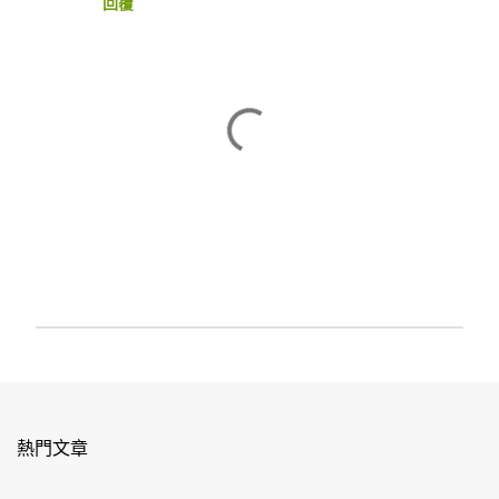
回覆
張
貼
留
言
熱門文章