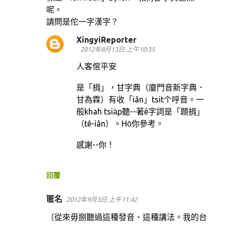
呢。
請問是佗一字漢字？
XingyiReporter
2012年8月13日 上午10:35
人客倌平安
是「捐」，甘字典（廈門音新字典．
甘為霖）有收「iân」tsit个呼音。一
般khah tsia̍p聽--著ê字詞是「題捐」
（tê-iân）。Hō͘你參考。
感謝--你！
回覆
匿名
2012年9月3日 上午11:42
（從來毋捌聽過這種發音、這種講法。我的台