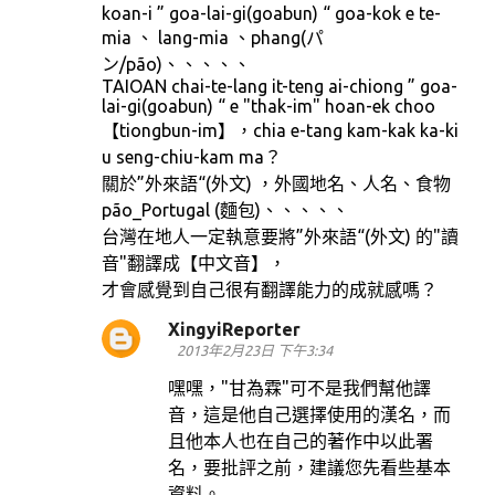
koan-i ” goa-lai-gi(goabun) “ goa-kok e te-
mia 、 lang-mia 、phang(パ
ン/pão)、、、、、
TAIOAN chai-te-lang it-teng ai-chiong ” goa-
lai-gi(goabun) “ e "thak-im" hoan-ek choo
【tiongbun-im】，chia e-tang kam-kak ka-ki
u seng-chiu-kam ma？
關於”外來語“(外文) ，外國地名、人名、食物
pão_Portugal (麵包)、、、、、
台灣在地人一定執意要將”外來語“(外文) 的"讀
音"翻譯成【中文音】，
才會感覺到自己很有翻譯能力的成就感嗎？
XingyiReporter
2013年2月23日 下午3:34
嘿嘿，"甘為霖"可不是我們幫他譯
音，這是他自己選擇使用的漢名，而
且他本人也在自己的著作中以此署
名，要批評之前，建議您先看些基本
資料。