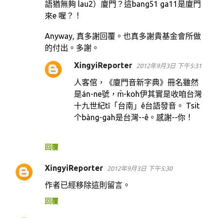
語猶無夠 lau2）廈門？這bang51 ga11是廈門
來e 喔？！
Anyway, 真多謝回覆。也真多謝貴基金會所做
的付出。多謝。
XingyiReporter
2012年9月3日 下午5:31
人客倌，《廈門音新字典》冊名雖然
是án-ne號，m̄-koh伊其實是收咱台灣
十九世紀tī「台南」ê台語發音。 Tsit
个bàng-gah是台灣--ê。感謝--你！
回覆
XingyiReporter
2012年9月3日 下午5:30
作者已經移除這則留言。
回覆