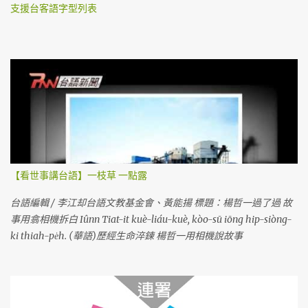
支援台客語字型列表
【看世事講台語】一枝草 一點露
台語編輯 / 李江却台語文教基金會、黃能揚 標題：楊哲一過了過 故
事用翕相機拆白 Iûnn Tiat-it kuè-liáu-kuè, kòo-sū iōng hip-siòng-
ki thiah-pe̍h. (華語)歷經生命淬鍊 楊哲一用相機說故事