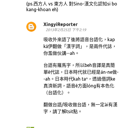
(ps.西方人 vs 東方人 對Sino-漢文化認知si bo
kang-khoan eh)
XingyiReporter
2013年2月25日 下午2:19
吸收外來語了後將語音台語化，kap
kā伊翻做「漢字詞」，是兩件代誌，
你濫做伙講--ah。
台語有羅馬字，所以beh音譯是真簡
單ê代誌，日本時代就已經是án-ne做-
-ah。日本時代kah taⁿ，透過借詞ke
真濟新詞，語音ê方面lóng有本色化
（台語化）。
翻做台語/吸收做台語，無一定ài有漢
字，請了解tsit點。