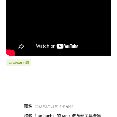
5.台語KÀI 心適
匿名
2012年8月13日 上午10:32
留
言
標題「ian hueh」的 ian，教育部字典查無