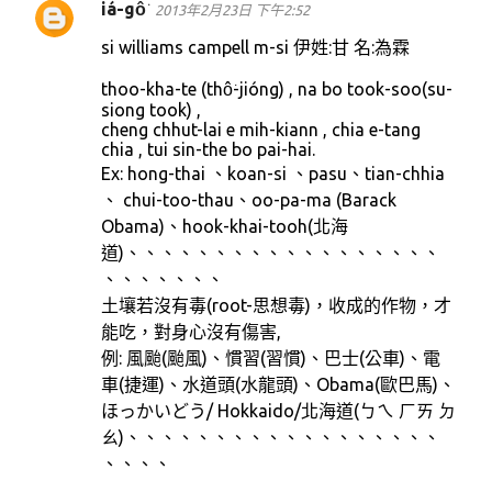
iá-gô͘
2013年2月23日 下午2:52
si williams campell m-si 伊姓:甘 名:為霖
thoo-kha-te (thô͘-jióng) , na bo took-soo(su-
siong took) ,
cheng chhut-lai e mih-kiann , chia e-tang
chia , tui sin-the bo pai-hai.
Ex: hong-thai 、koan-si 、pasu、tian-chhia
、 chui-too-thau、oo-pa-ma (Barack
Obama)、hook-khai-tooh(北海
道)、、、、、、、、、、、、、、、、、、
、、、、、、、
土壤若沒有毒(root-思想毒)，收成的作物，才
能吃，對身心沒有傷害,
例: 風颱(颱風)、慣習(習慣)、巴士(公車)、電
車(捷運)、水道頭(水龍頭)、Obama(歐巴馬)、
ほっかいどう/ Hokkaido/北海道(ㄅㄟ ㄏㄞ ㄉ
ㄠ)、、、、、、、、、、、、、、、、、、
、、、、