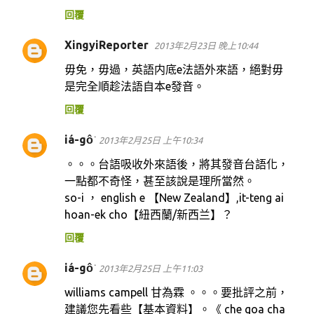
回覆
XingyiReporter
2013年2月23日 晚上10:44
毋免，毋過，英語内底e法語外來語，絕對毋
是完全順趁法語自本e發音。
回覆
iá-gô͘
2013年2月25日 上午10:34
。。。台語吸收外來語後，將其發音台語化，
一點都不奇怪，甚至該說是理所當然。
so-i ， english e 【New Zealand】,it-teng ai
hoan-ek cho【紐西蘭/新西兰】？
回覆
iá-gô͘
2013年2月25日 上午11:03
williams campell 甘為霖 。。。要批評之前，
建議您先看些【基本資料】。《 che goa cha