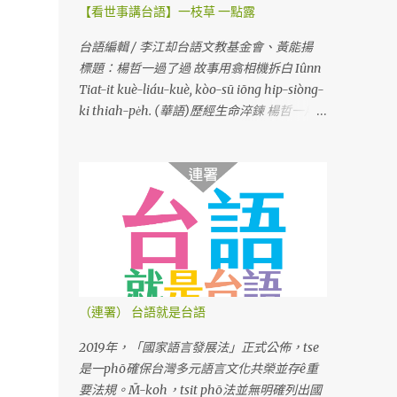
【看世事講台語】一枝草 一點露
台語編輯 / 李江却台語文教基金會、黃能揚
標題：楊哲一過了過 故事用翕相機拆白 Iûnn
Tiat-it kuè-liáu-kuè, kòo-sū iōng hip-siòng-
ki thiah-pe̍h. (華語)歷經生命淬鍊 楊哲一用
相機說故事
（連署） 台語就是台語
2019年，「國家語言發展法」正式公佈，tse
是一phō確保台灣多元語言文化共榮並存ê重
要法規。M̄-koh，tsit phō法並無明確列出國