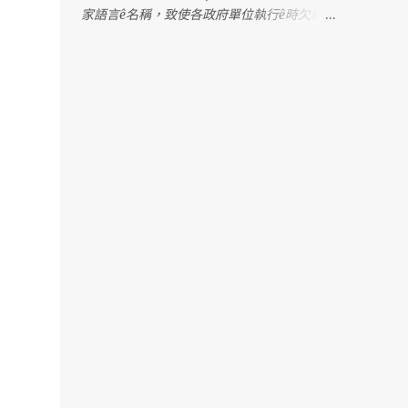
家語言ê名稱，致使各政府單位執行ê時欠缺明
確憑據，造成困擾。 2022年，行政院發佈一
份公文，明確列出台灣各語言ê「建議使用名
稱」。Tse是根據七萬份問卷調查koh考慮多
方意見ê結果，上尾推薦「臺灣台語」tsit个名
稱。M̄-koh，因為tsit份公文ê用語是「建
議」，並無明確規定ê法令，教育部就表示，
科目名稱kah教育部相關成果，lóng無法度照
tsit份公文kā「閩南語」正名做「台語」。 阮
需要強調，「閩南語」是一个學術名詞，包含
真濟無仝ê語言，無法度準確指稱台語；而
且，tsit个名稱tī過去hōo政治勢力利用來壓制
台語，有壓迫族群ê歷史記憶；「名從主
人」，講台語ê族群久年來lóng叫tsit个語言做
「台語」，過去hōo人強制改名，tsit-má阮
有權利、mā有必要kā阮ê名揣倒tńg--來。 因
為án-ne，阮懇請文化部擔責任，正式訂定台
語ê語言名稱，hōo各部會，尤其是主管國民