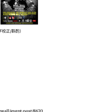
校正/斟酌）
all/event-post/8670