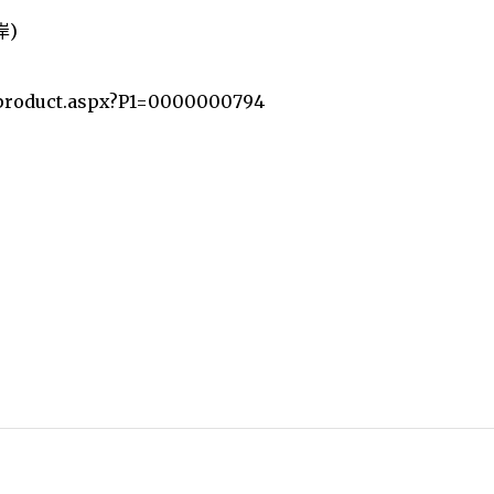
岸)
roduct.aspx?P1=0000000794