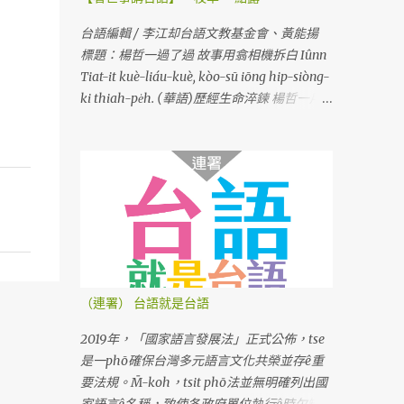
台語編輯 / 李江却台語文教基金會、黃能揚
標題：楊哲一過了過 故事用翕相機拆白 Iûnn
Tiat-it kuè-liáu-kuè, kòo-sū iōng hip-siòng-
ki thiah-pe̍h. (華語)歷經生命淬鍊 楊哲一用
相機說故事
（連署） 台語就是台語
2019年，「國家語言發展法」正式公佈，tse
是一phō確保台灣多元語言文化共榮並存ê重
要法規。M̄-koh，tsit phō法並無明確列出國