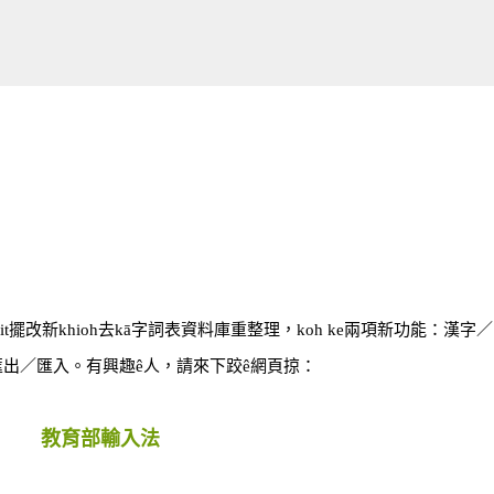
跳到主要內容
it擺改新khioh去kā字詞表資料庫重整理，koh ke兩項新功能：漢字
字詞表匯出／匯入。有興趣ê人，請來下跤ê網頁掠：
教育部輸入法