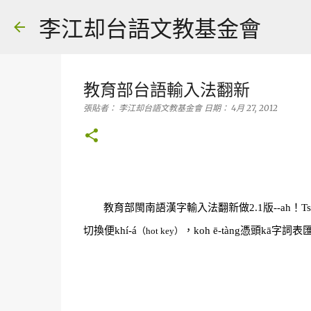
李江却台語文教基金會
教育部台語輸入法翻新
張貼者：
李江却台語文教基金會
日期：
4月 27, 2012
教育部閩南語漢字輸入法翻新做2.1版--ah！Ts
切換便khí-á
，koh ē-tàng憑頭kā
（hot key）