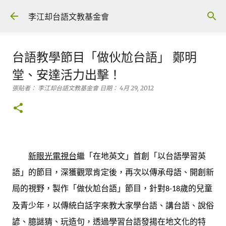
跳到主要內容
李江却台語文教基金會
台語教學節目「做伙尬台語」 鄭明
堂、安達活力出擊！
張貼者：
李江却台語文教基金會
日期：
4月 29, 2012
新眼光電視台
繼「在地英文」首創「以台語學習英
語」的節目，深獲觀眾肯定後，再次以傳承母語、開創新
局的視野，製作「做伙尬台語」節目，針對
歲的兒童
8-18
及青少年，以傳統白話字來教大家學台語、講台語、說俗
諺、臆謎猜、玩造句，透過學習台語發揚在地文化的特