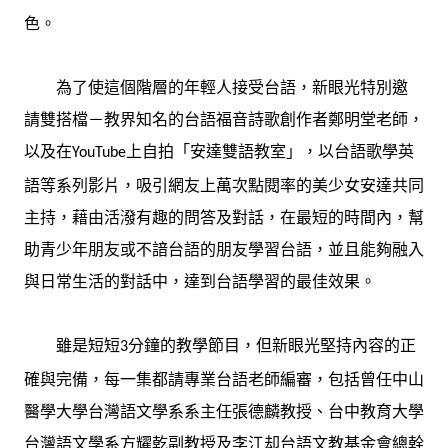
色。
為了使這個階層的年輕人接受台語，新眼光特別邀
請雙搭檔－教界知名的台語福音詩歌創作者鄭明堂老師，
以及在
上自拍「安達雙語教室」，以台語歌學英
YouTube
語等系列影片，吸引網友上萬次點閱率的美少女安達共同
主持，藉由活潑有趣的問答及對話，在最短的時間內，幫
助青少年朋友或不諳台語的朋友學習台語，並且能夠融入
與日常生活的對話中，達到台語學習的最佳效果。
雖是短短
分鐘的教學節目，但新眼光堅持內容的正
3
確與完備，每一集都請專業台語老師編審，包括曾任中山
醫學大學台灣語文學系系主任張德麟教授、台中教育大學
台灣語文學系方耀乾副教授及李江却台語文教基金會總幹