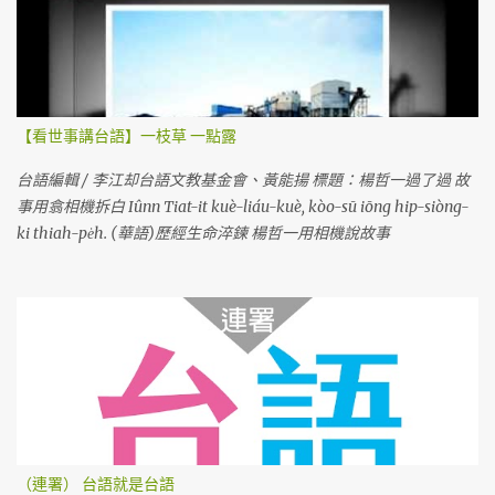
【看世事講台語】一枝草 一點露
台語編輯 / 李江却台語文教基金會、黃能揚 標題：楊哲一過了過 故
事用翕相機拆白 Iûnn Tiat-it kuè-liáu-kuè, kòo-sū iōng hip-siòng-
ki thiah-pe̍h. (華語)歷經生命淬鍊 楊哲一用相機說故事
（連署） 台語就是台語