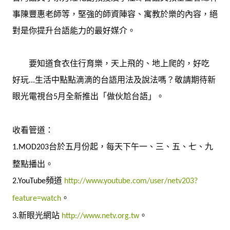
事陳豐惠老師等，堅強的師資陣容、寓教於樂的內容，絕
對是你提升台語能力的最好媒介。
要知道食衣住行育樂，天上飛的、地上爬的，好吃
好玩…生活中點點滴滴的台語用法及說法嗎？敬請期待新
眼光電視台
月全新推出「做伙尬台語」。
5
收看管道：
台於五月份起，每天下午一、三、五、七、九
1.MOD203
整點播出。
頻道
2.YouTube
http://www.youtube.com/user/netv203?
。
feature=watch
新眼光網站
。
3.
http://www.netv.org.tw