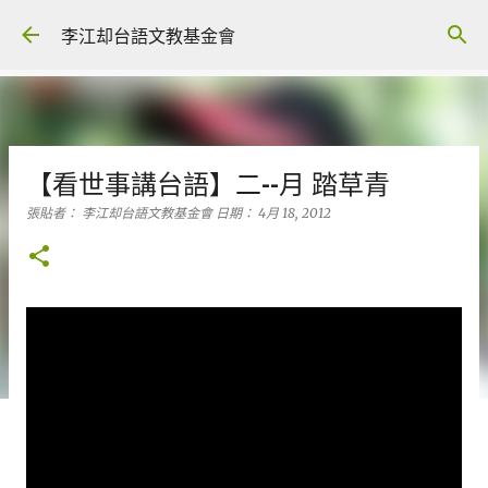
跳到主要內容
李江却台語文教基金會
【看世事講台語】二--月 踏草青
張貼者：
李江却台語文教基金會
日期：
4月 18, 2012