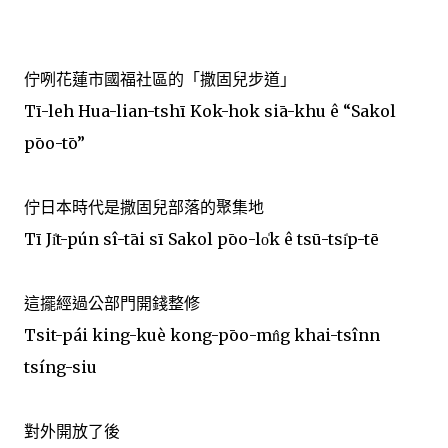
佇咧花蓮市國福社區的「撒固兒步道」
Tī-leh Hua-lian-tshī Kok-hok siā-khu ê “Sakol
pōo-tō”
佇日本時代是撒固兒部落的聚集地
Tī Ji̍t-pún sî-tāi sī Sakol pōo-lo̍k ê tsū-tsi̍p-tē
這擺經過公部門開錢整修
Tsit-pái king-kuè kong-pōo-mn̂g khai-tsînn
tsíng-siu
對外開放了後