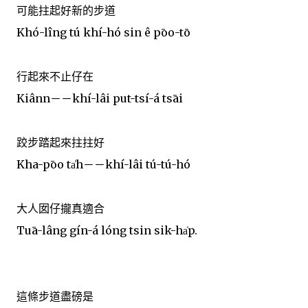
可能拄起好新的步道
Khó-lîng tú khí-hó sin ê pōo-tō
行起來不止仔在
Kiânn－－khí-lâi put-tsí-á tsāi
跤步踏起來拄拄好
Kha-pōo ta̍h－－khí-lâi tú-tú-hó
大人囡仔攏真適合
Tuā-lâng gín-á lóng tsin sik-ha̍p.
這條步道盡磅是