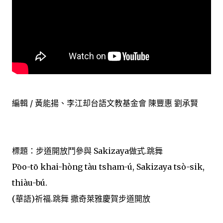
編輯 / 黃能揚、李江却台語文教基金會 陳豐惠 劉承賢
標題：步道開放鬥參與 Sakizaya做式.跳舞
Pōo-tō khai-hòng tàu tsham-ú, Sakizaya tsò-sik,
thiàu-bú.
(華語)祈福.跳舞 撒奇萊雅慶賀步道開放