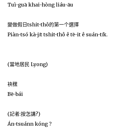
Tuì-guā khai-hòng liáu-āu
變做假日tshit-thô的第一个選擇
Piàn-tsó kà-ji̍t tshit-thô ê tē-it ê suán-ti̍k.
(當地居民 Lyong)
袂䆀
Bē-bái
(記者:按怎講?)
Án-tsuánn kóng？