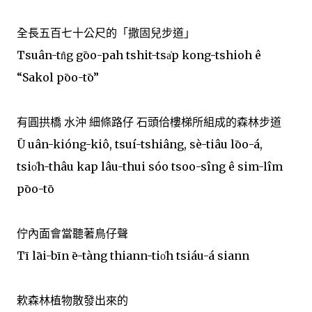
全長五百七十公尺的「撒固兒步道」
Tsuân-tn̂g gōo-pah tshit-tsa̍p kong-tshioh ê
“Sakol pōo-tō”
有圓拱橋 水沖 細條路仔 石頭佮樓梯所組成的森林步道
Ū uân-kióng-kiô, tsuí-tshiâng, sè-tiâu lōo-á,
tsio̍h-thâu kap lâu-thui sóo tsoo-sîng ê sim-lîm
pōo-tō
佇內面會當聽著鳥仔聲
Tī lāi-bīn ē-tàng thiann-tio̍h tsiáu-á siann
欶森林植物散發出來的