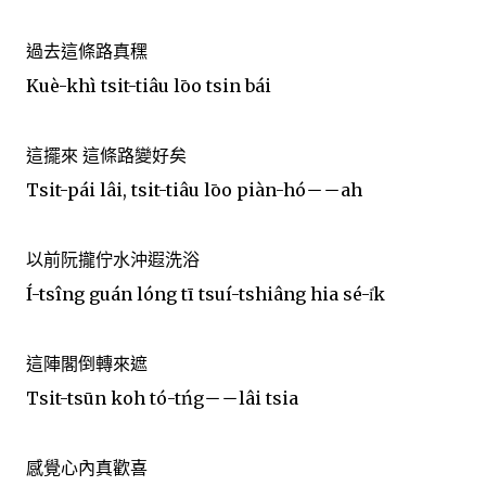
過去這條路真䆀
Kuè-khì tsit-tiâu lōo tsin bái
這擺來 這條路變好矣
Tsit-pái lâi, tsit-tiâu lōo piàn-hó－－ah
以前阮攏佇水沖遐洗浴
Í-tsîng guán lóng tī tsuí-tshiâng hia sé-i̍k
這陣閣倒轉來遮
Tsit-tsūn koh tó-tńg－－lâi tsia
感覺心內真歡喜