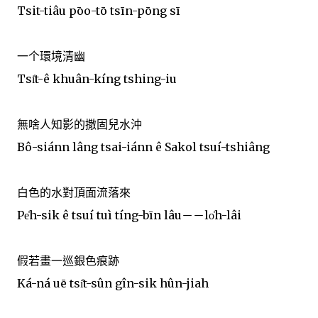
Tsit-tiâu pōo-tō tsīn-pōng sī
一个環境清幽
Tsi̍t-ê khuân-kíng tshing-iu
無啥人知影的撒固兒水沖
Bô-siánn lâng tsai-iánn ê Sakol tsuí-tshiâng
白色的水對頂面流落來
Pe̍h-sik ê tsuí tuì tíng-bīn lâu－－lo̍h-lâi
假若畫一巡銀色痕跡
Ká-ná uē tsi̍t-sûn gîn-sik hûn-jiah