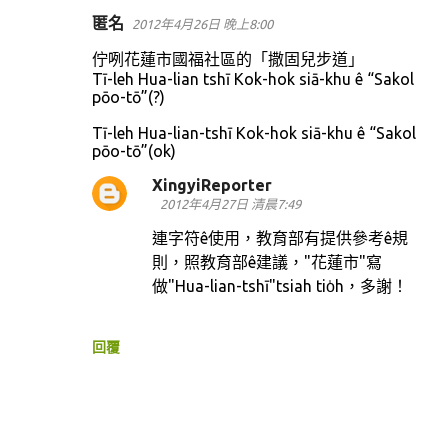
匿名
2012年4月26日 晚上8:00
留
言
佇咧花蓮市國福社區的「撒固兒步道」
Tī-leh Hua-lian tshī Kok-hok siā-khu ê “Sakol
pōo-tō”(?)
Tī-leh Hua-lian-tshī Kok-hok siā-khu ê “Sakol
pōo-tō”(ok)
XingyiReporter
2012年4月27日 清晨7:49
連字符ê使用，教育部有提供參考ê規
則，照教育部ê建議，"花蓮市"寫
做"Hua-lian-tshī"tsiah tio̍h，多謝！
回覆