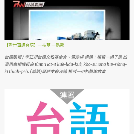
【看世事講台語】一枝草 一點露
台語編輯 / 李江却台語文教基金會、黃能揚 標題：楊哲一過了過 故
事用翕相機拆白 Iûnn Tiat-it kuè-liáu-kuè, kòo-sū iōng hip-siòng-
ki thiah-pe̍h. (華語)歷經生命淬鍊 楊哲一用相機說故事