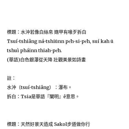
標題：水沖若像白絲帛 媠甲有喙歹拆白
Tsuí-tshiâng ná-tshiūnn pe̍h-si-pe̍h, suí kah ū
tshuì pháinn thiah-pe̍h.
(華語)白色銀瀑從天降 壯觀美景如詩畫
註：
水沖（tsuí-tshiâng）：瀑布。
拆白：Tsia是華語『闡明』ê意思。
標題：天然好景天造成 Sakol步道做你行