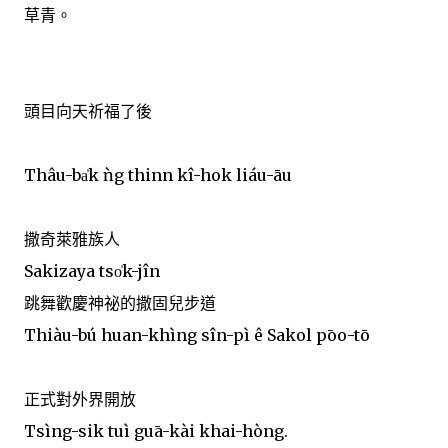
草青。
頭目向天祈福了後
Thâu-ba̍k ǹg thinn kî-hok liáu-āu
撒奇萊雅族人
Sakizaya tso̍k-jîn
跳舞歡慶神祕的撒固兒步道
Thiàu-bú huan-khìng sîn-pì ê Sakol pōo-tō
正式對外界開放
Tsìng-sik tuì guā-kài khai-hòng.