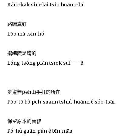
Kám-kak sim-lāi tsin huann-hí
路嘛真好
Lōo mā tsin-hó
攏總變足媠的
Lóng-tsóng piàn tsiok suí－－ê
步道無peh山手扞的所在
Pōo-tō bô peh-suann tshiú-huānn ê sóo-tsāi
保留原本的面貌
Pó-liû guân-pún ê bīn-māu