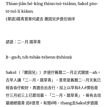
Thian-jiân hó-kíng thinn tsō-tsiânn, Sakol pōo-
tō tsò lí kiânn.
(華語)踏青賞景何處去 撒固兒步道任徜徉
諺語：二--月 踏草青
Jī--gue̍h, ta̍h-tsháu-tshenn (tshinn).
Sakol（『撒固兒』）步道佇舊曆二--月正式開放--ah。
古早人講「二--月，踏草青」，意思是舊曆二--月天氣已
經沓沓仔較好，真適合出去行，加上以早有ê人ê慣俗是
佇三月初三上已節培墓，「二--月，踏草青」，嘛有去培
墓順紲踏青 迌ê意思。有閒ê時，thang去Sakol步道踏