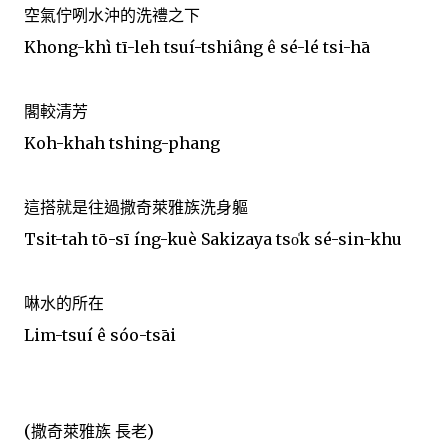
空氣佇咧水沖的洗禮之下
Khong-khì tī-leh tsuí-tshiâng ê sé-lé tsi-hā
閣較清芳
Koh-khah tshing-phang
這搭就是往過撒奇萊雅族洗身軀
Tsit-tah tō-sī íng-kuè Sakizaya tso̍k sé-sin-khu
啉水的所在
Lim-tsuí ê sóo-tsāi
(撒奇萊雅族 長老)