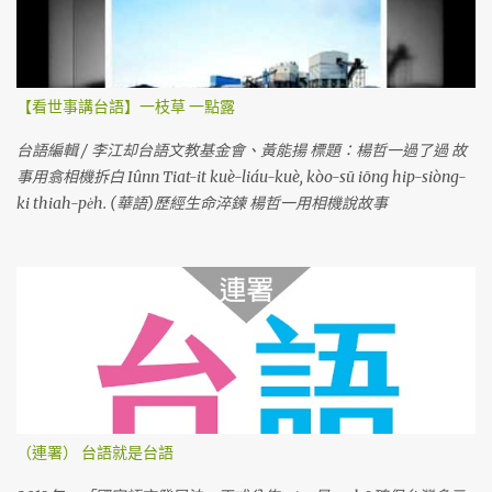
【看世事講台語】一枝草 一點露
台語編輯 / 李江却台語文教基金會、黃能揚 標題：楊哲一過了過 故
事用翕相機拆白 Iûnn Tiat-it kuè-liáu-kuè, kòo-sū iōng hip-siòng-
ki thiah-pe̍h. (華語)歷經生命淬鍊 楊哲一用相機說故事
（連署） 台語就是台語