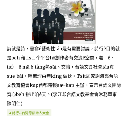
詩就是詩，書寫ê藝術性iáu是有需要討論，詩行ê目的就
是beh 藉tisti 个平台hō͘創作者有交流ê空間，老--ê、
tsíⁿ--ê mā ē-tàng熟sāi、交陪，台語文tī 社會iáu真
sue-bái，咱無理由無kīng 做伙。Tsit屆感謝海翁台語
文教育協會kap首都時報saⁿ-kap 主辦，宣示台語文團隊
齊心beh 拼出咱ê天。(李江却台語文教基金會常務董事
陳明仁)
4.詩行--台灣母語詩人大會