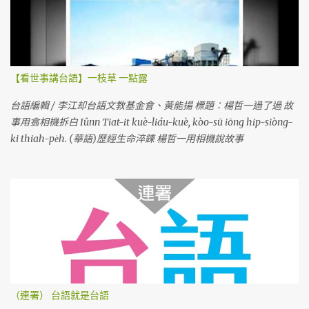
【看世事講台語】一枝草 一點露
台語編輯 / 李江却台語文教基金會、黃能揚 標題：楊哲一過了過 故
事用翕相機拆白 Iûnn Tiat-it kuè-liáu-kuè, kòo-sū iōng hip-siòng-
ki thiah-pe̍h. (華語)歷經生命淬鍊 楊哲一用相機說故事
（連署） 台語就是台語