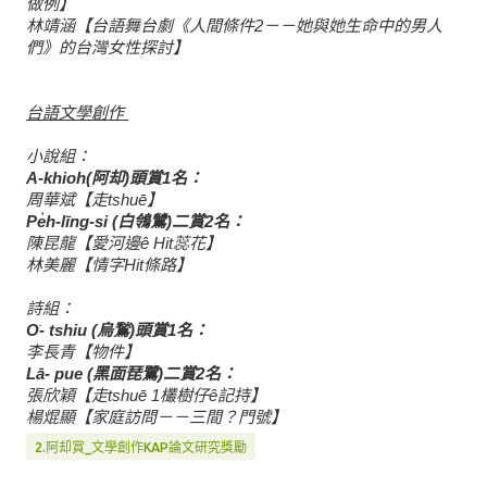
做例】
林靖涵【台語舞台劇《人間條件
2
－－她與她生命中的男人
們》的台灣女性探討】
台語文學創作
小說組：
A-khioh(
阿却
)
頭賞
1
名：
周華斌【走
tshuē
】
Pe̍h-līng-si (
白鴒鷥
)
二賞
2
名：
陳昆龍【愛河邊
ê Hit
蕊花】
林美麗
【
情字
Hit
條路
】
詩組：
O͘- tshiu (
烏鶖
)
頭賞
1
名：
李長青【物件】
Lā- pue (
黑面琵鷺
)
二賞
2
名：
張欣穎【走
tshuē 1
欉樹仔
ê
記持】
楊焜顯【家庭訪問－－三間？門號】
2.阿却賞_文學創作KAP論文研究獎勵