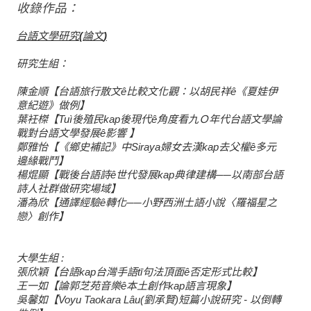
收錄作品：
台語文學研究
(
論文
)
研究生組：
陳金順【台語旅行散文
ê
比較文化觀：以胡民祥
ê
《夏娃伊
意紀遊》做例】
葉衽榤【
Tuì
後殖民
kap
後現代
ê
角度看九Ｏ年代台語文學論
戰對台語文學發展
ê
影響 】
鄭雅怡【《鄉史補記》中Siraya婦女去漢
kap
去父權
ê
多元
邊緣戰鬥】
楊焜顯【戰後台語詩
ê
世代發展
kap
典律建構
──
以南部台語
詩人社群做研究場域】
潘為欣【通譯經驗
ê
轉化
──
小野西洲土語小說〈羅福星之
戀〉創作】
大學生組
:
張欣穎【台語
kap
台灣手語
tī
句法頂面
ê
否定形式比較】
王一如【論郭芝苑音樂
ê
本土創作
kap
語言現象】
吳馨如【
Voyu Taokara Lâu(
劉承賢
)
短篇小說研究
-
以倒轉