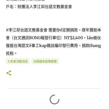
戶名：財團法人李江却台語文教基金會
#李江却台語文教基金會 需要你ê定期捐款，逐年贊助本
會（台文通訊BONG報發行單位）NT$2,400，lán做伙
復振台灣語文ê事工kap雜誌編印發行費用，捐款thang
抵稅。
1.本會活動消息
台語繪本故事劇場
留
言