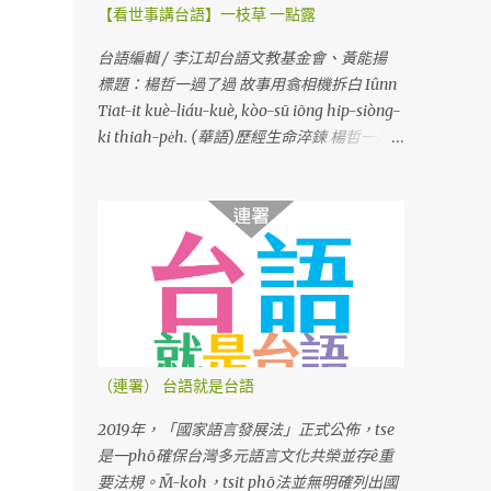
【看世事講台語】一枝草 一點露
台語編輯 / 李江却台語文教基金會、黃能揚
標題：楊哲一過了過 故事用翕相機拆白 Iûnn
Tiat-it kuè-liáu-kuè, kòo-sū iōng hip-siòng-
ki thiah-pe̍h. (華語)歷經生命淬鍊 楊哲一用
相機說故事
（連署） 台語就是台語
2019年，「國家語言發展法」正式公佈，tse
是一phō確保台灣多元語言文化共榮並存ê重
要法規。M̄-koh，tsit phō法並無明確列出國