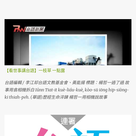
【看世事講台語】一枝草 一點露
台語編輯 / 李江却台語文教基金會、黃能揚 標題：楊哲一過了過 故
事用翕相機拆白 Iûnn Tiat-it kuè-liáu-kuè, kòo-sū iōng hip-siòng-
ki thiah-pe̍h. (華語)歷經生命淬鍊 楊哲一用相機說故事