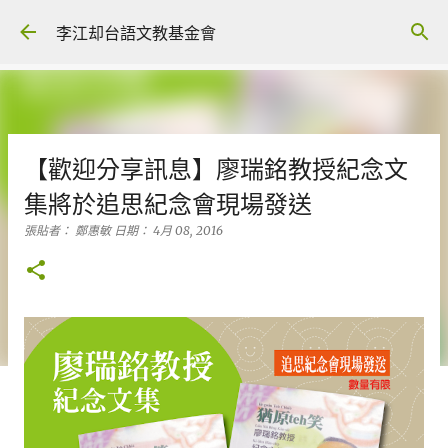
跳到主要內容
李江却台語文教基金會
【歡迎分享訊息】廖瑞銘教授紀念文
集將於追思紀念會現場發送
張貼者：
鄭惠敏
日期：
4月 08, 2016