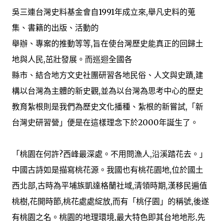
吳三連台灣史料基金會自1991年成立來,舉凡史料的蒐
集、書籍的出版、活動的
舉辦、專案的推動等等,旨在使台灣歷史能真正的回歸土
地與人民,茁壯發展。而巡迴全國各
縣市、結合地方文史社團研習各地民俗、人文與史蹟,建
構以台灣為主體的新史觀,並為以台灣為思考中心的歷史
教育紮根則是我們為歷史文化播種、紮根的新嘗試,「新
台灣史研習營」便是在這樣理念下於2000年誕生了。
「桃園在何許?西峰最深處。不用問漁人,沿溪踏花去。」
中國古詩如是描寫桃花源。我國也有桃花園地,位於國土
西北部,古時為平埔族凱達格蘭社域,清領時期,漢移民遍值
桃樹,花開時節,桃花處處綻放,而有「桃仔園」的稱號,後遂
有桃園之名。桃園的地理環境,最大特色即其台地地形,先