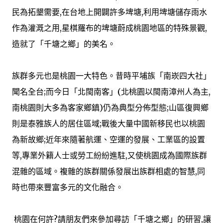
民為拓墾需要,在台地上開闢許多埤塘,利用埤塘儲存雨水
作為灌溉之用,星棋羅布的埤塘蔚成桃園地區的特殊景觀,
造就了「千塘之鄉」的美名。
族群多元也是桃園一大特色。昔時平埔族「南崁四大社」
聞名全台;而今日「北閩南客」(北桃園以閩南漳州人為主,
南桃園則大多為客家鄉鎮)仍為典型分佈型態;山區復興鄉
則是泰雅族人的居住區域;戰後大量中國新移民也以桃園
為新故鄉;近年來隨著航運、空運的發展、工業區的設置
等,專業外籍人士或勞工紛紛進駐,又使桃園成為國際族群
混雜的區域。複雜的族群關係發展出族群相處的智慧,同
時也帶來豐富多元的文化融合。
桃園在何許?請朋友們來參加尋訪「千塘之鄉」的研習,讓