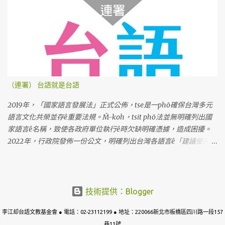
（連署） 台語就是台語
2019年，「國家語言發展法」正式公佈，tse是一phō確保台灣多元
語言文化共榮並存ê重要法規。M̄-koh，tsit phō法並無明確列出國
家語言ê名稱，致使各政府單位執行ê時欠缺明確憑據，造成困擾。
2022年，行政院發佈一份公文，明確列出台灣各語言ê「建議使用名
稱」。Tse是根據七萬份問卷調查koh考慮多方意見ê結果，上尾推薦
「臺灣台語」tsit个名稱。M̄-koh，因為tsit份公文ê用語是「建
議」，並無明確規定ê法令，教育部就表示，科目名稱kah教育部相
關成果，lóng無法度照tsit份公文kā「閩南語」正名做「台語」。 阮
技術提供：Blogger
需要強調，「閩南語」是一个學術名詞，包含真濟無仝ê語言，無法
李江却台語文教基金會 ● 電話：02-23112199 ● 地址：220066新北市板橋區四川路一段157
度準確指稱台語；而且，tsit个名稱tī過去hōo政治勢力利用來壓制台
巷11號