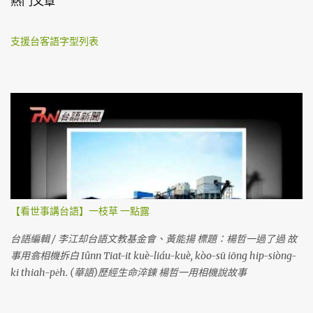
熱門文章
支援台客語字型列表
【看世事講台語】一枝草 一點露
台語編輯 / 李江却台語文教基金會、黃能揚 標題：楊哲一過了過 故
事用翕相機拆白 Iûnn Tiat-it kuè-liáu-kuè, kòo-sū iōng hip-siòng-
ki thiah-pe̍h. (華語)歷經生命淬鍊 楊哲一用相機說故事