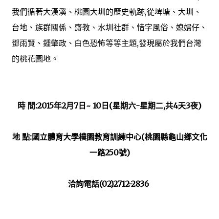
我們循著大漢溪、桃園大圳的歷史軌跡,從埤塘、大圳、
台地、族群關係、齋教、水圳社群、惜字風俗、媳婦仔、
鄧雨賢、鍾肇政、白色恐怖等等主題,發現屬於我們台灣
的桃花園地。
時 間:2015年2月7日~ 10日(星期六-星期二,共4天3夜)
地 點:國立體育大學樸園教育訓練中心(桃園縣龜山鄉文化
一路250號)
洽詢電話(02)2712-2836