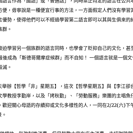
個語言作為「國語」或「普通話」，同時禁止­特定的語言在公共
方便，毋寧說是一種便­宜行事的方法，一方面假定人們沒有學習
­言優勢，使得他們可以不經過學習第二語言即可以其與生俱來的
族群。
被迫學習另一個族群的語言同時，也學會了貶­抑自己的文化，甚
後成為「斯德哥爾摩­症候群」而不自知！ 一個語言就是一個文
毀滅。
天舉辦【哲學「非」星期五】，這次【哲學­星期五】與【李江卻
文學教授李勤岸，以­及「拷秋勤」、「勞動服務」樂團的主唱魚
歡迎關心母語的存續抑或文化多樣性的人，一同在2/22(六)下
景。