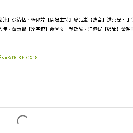
設計】徐清恬、楊郁婷【開場主持】廖品嵐【­錄音】洪崇晏、丁
依陵、黃謙賢【逐字稿­】蕭景文、吳政諭、江博緯【網管】黃昭
h?v=3d1C8EtCX18