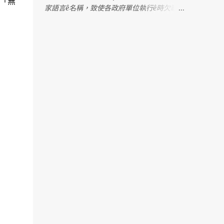
「無
家語言ê名稱，致使各政府單位執行ê時欠缺明
確憑據，造成困擾。 2022年，行政院發佈一
份公文，明確列出台灣各語言ê「建議使用名
稱」。Tse是根據七萬份問卷調查koh考慮多
方意見ê結果，上尾推薦「臺灣台語」tsit个名
稱。M̄-koh，因為tsit份公文ê用語是「建
議」，並無明確規定ê法令，教育部就表示，
科目名稱kah教育部相關成果，lóng無法度照
tsit份公文kā「閩南語」正名做「台語」。 阮
需要強調，「閩南語」是一个學術名詞，包含
真濟無仝ê語言，無法度準確指稱台語；而
且，tsit个名稱tī過去hōo政治勢力利用來壓制
台語，有壓迫族群ê歷史記憶；「名從主
人」，講台語ê族群久年來lóng叫tsit个語言做
「台語」，過去hōo人強制改名，tsit-má阮
有權利、mā有必要kā阮ê名揣倒tńg--來。 因
為án-ne，阮懇請文化部擔責任，正式訂定台
語ê語言名稱，hōo各部會，尤其是主管國民