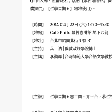
(自由入場、無需報名；感謝【慕哲咖啡館】提
償提供」【哲學星期五】場地使用)。
【時間】 2014 02月 22日 (六) 13:30--15:30
【地點】 Café Philo 慕哲咖啡館 地下沙龍
【地址】 台北市紹興北街 3 號 B1 (捷
【主持】 葉 浩│倫敦政經學院博士
【主講】 李勤岸│台灣師範大學台語文學
【主辦】 哲學星期五志工團、青平台，慕哲