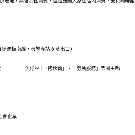
供場地，無強制性消費，但是鼓勵大家在店­內消費，支持咖啡館
運板南線，善導寺站 6 號出口)
教授 魚仔林│「拷秋勤」、「勞動服務」樂團主唱
社會企業