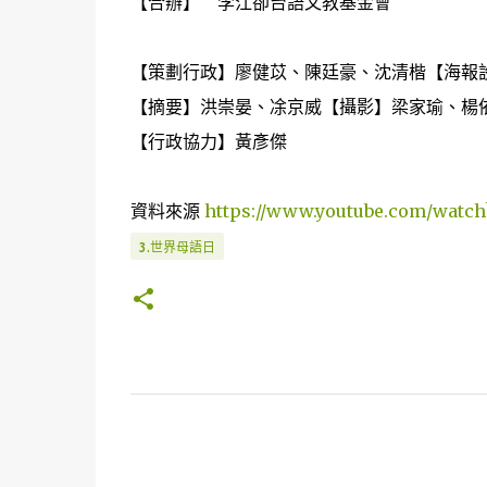
【合辦】 李江卻台語文教基金會
【策劃行政】廖健苡、陳廷豪、沈清楷【海報
【摘要】洪崇晏、凃京威【攝影】梁家瑜、楊
【行政協力】黃彥傑
資料來源
https://www.youtube.com/watc
3.世界母語日
留
言