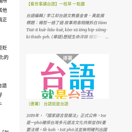
場所
【看世事講台語】一枝草 一點露
其他
台語編輯 / 李江却台語文教基金會、黃能揚
純正
標題：楊哲一過了過 故事用翕相機拆白 Iûnn
Tiat-it kuè-liáu-kuè, kòo-sū iōng hip-siòng-
ki thiah-pe̍h. (華語)歷經生命淬鍊 楊哲一用
相機說故事
至貶
化的
台語
仔
午
（連署） 台語就是台語
2019年，「國家語言發展法」正式公佈，tse
是一phō確保台灣多元語言文化共榮並存ê重
要法規。M̄-koh，tsit phō法並無明確列出國