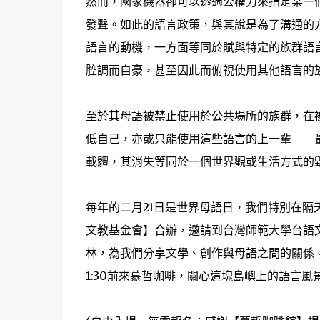
然而，國家機器卻可以透過公權力來指定某一
發聲。如此的語言政策，與其說是為了溝通的
語言的動機，一方面等同於賦與特定的族群語
腔調而自豪，甚至因此­而俯視使用其他語言的
至於其母語被禁止使用於公共場所的族群，在
低自己，亦或只能使用這些語言的上一輩——最
載體，其消失等同於一個世界觀或生活方式的
每年的二月21日是世界母語日，我們特別在隔
文教基金會】合辦，邀請到台灣師範大學台語
林，為我們分享文學、創作與母語之間的關係­。
1:30前來慕哲­咖啡，關心這塊島嶼上的語言風