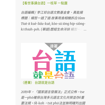
【看世事講台語】一枝草 一點露
台語編輯 / 李江却台語文教基金會、黃能揚
標題：楊哲一過了過 故事用翕相機拆白 Iûnn
Tiat-it kuè-liáu-kuè, kòo-sū iōng hip-siòng-
ki thiah-pe̍h. (華語)歷經生命淬鍊 楊哲一用
相機說故事
（連署） 台語就是台語
2019年，「國家語言發展法」正式公佈，tse
是一phō確保台灣多元語言文化共榮並存ê重
要法規。M̄-koh，tsit phō法並無明確列出國