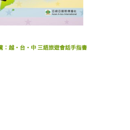
毋驚：越‧台‧中 三語旅遊會話手指書