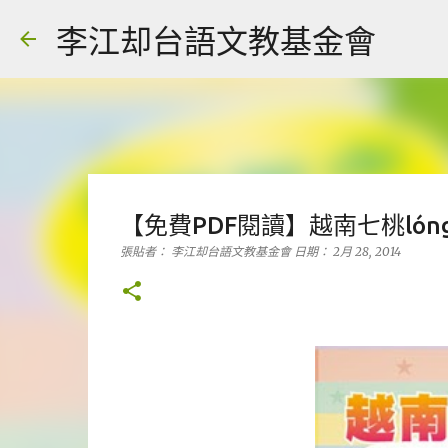
李江却台語文教基金會
【免費PDF閱讀】越南七桃ló
張貼者：
李江却台語文教基金會
日期：
2月 28, 2014