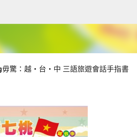
跳到主要內容
ng毋驚：越‧台‧中 三語旅遊會話手指書