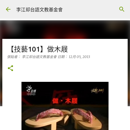
跳到主要內容
李江却台語文教基金會
【技藝101】做木屐
張貼者：
李江却台語文教基金會
日期：
12月 05, 2013