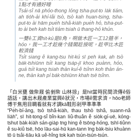
1點才有通好睡
Tsái-sî nā phóo-thong lóng tsha-put-to la̍k tiám,
ah tio̍h-ài khí-lâi tsò, tsò kah huan-tsing, tsha-
put-to ài hām pue̍h tshâ-kia̍h pue̍h hó, tsha-put-
to ài beh kah tsi̍t tiám tsiah ū thang-hó khún.
一雙ê工資hit-kú是8角，啊做木匠一工12箍半，
hóo，我一工才趁幾个錢閣趁按呢，趁甲比木匠
較濟錢
Tsi̍t siang ê kang-tsu hit-kú sī peh kak, ah tsò
ba̍k-tshiūnn tsi̍t kang tsa̍p-jī khoo puànn, hóo,
guá tsi̍t kang tsiah thàn kuí-ê tsînn koh thàn án-
ne, thàn kah pí ba̍k-tshiūnn khah tsē tsînn.
「白米甕 做柴屐 偷剉柴 山林掠」是hit當時民間流傳ê俗
語話，講出木屐產業當興ê狀況，市場ê需求濟，hōo老師
傅干焦用目睭看就有才調kā鞋形剁甲準準準
“Pe̍h-bí-àng, tsò tshâ-kia̍h, thau tshò tshâ, suann-nâ
lia̍h”, sī hit-tong-sî bîn-kan liû-thuân ê sio̍k-gí-uē, kóng-
tshut ba̍k-kia̍h sán-gia̍p tng hing ê tsōng-hóng, tshī-tiûnn
ê su-kiû tsē, hōo lāu-sai-hū kan-tann īng ba̍k-tsiu khuànn
tō ū tsâi-tiāu kā uê-hîng tok kah tsún-tsún-tsún.