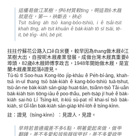
這欉曷做江某樹，伊ê材質較tīng，啊這款ê木屐
就是在，第一，袂斷去，袂必
Tsit tsâng a̍h tsò kang-bóo-tshiū, i ê tsâi-tsit
khah tīng, ah tsit khuán ê ba̍k-kia̍h tō sī tsāi, tē-
it, bē tn̄g- -khì, bē pit.
拄拄佇蘇花公路入口ê白米甕，較早因為thang做木屐ê江
某樹大出，自按呢木屐產業發展，成做台灣木屐真重要ê
埠頭，82歲ê木屐師傅李政吉，1948年開始做木屐，是宜
蘭木屐產業起落ê證見。
Tú-tú tī Soo-hua Kong-lōo ji̍p-kháu ê Pe̍h-bí-àng, khah-
tsá in-uī thang tsò ba̍k-kia̍h ê kang-bóo-tshiū tuā-tshut,
tsū-án-ne ba̍k-kia̍h sán-gia̍p huat-tián, tsiânn-tsò Tâi-uân
ba̍k-kia̍h tsin tiōng-iàu ê poo-thâu, peh-tsa̍p jī huè ê ba̍k-
kia̍h sai-hū Lí Tsìng-kit, it-kiú sù-pat nî khai-sí tsò ba̍k-
kia̍h, sī Gî-lân ba̍k-kia̍h sán-gia̍p khí-lo̍h ê tsìng-kìnn.
註：證見（tsìng-kìnn）：見證人，見證。
早時若普通攏差不多6點，啊著愛起來做，做甲
翻鐘，差不多愛和拔柴屐拔甲好，差不多愛欲甲