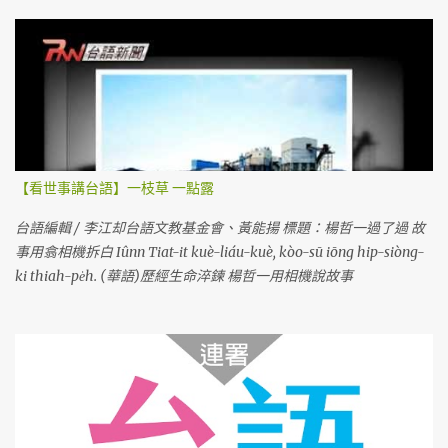
【看世事講台語】一枝草 一點露
台語編輯 / 李江却台語文教基金會、黃能揚 標題：楊哲一過了過 故
事用翕相機拆白 Iûnn Tiat-it kuè-liáu-kuè, kòo-sū iōng hip-siòng-
ki thiah-pe̍h. (華語)歷經生命淬鍊 楊哲一用相機說故事