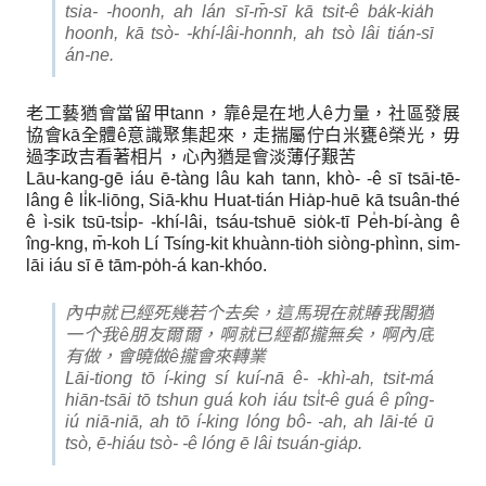
tsia- -hoonh, ah lán sī-m̄-sī kā tsit-ê ba̍k-kia̍h
hoonh, kā tsò- -khí-lâi-honnh, ah tsò lâi tián-sī
án-ne.
老工藝猶會當留甲tann，靠ê是在地人ê力量，社區發展
協會kā全體ê意識聚集起來，走揣屬佇白米甕ê榮光，毋
過李政吉看著相片，心內猶是會淡薄仔艱苦
Lāu-kang-gē iáu ē-tàng lâu kah tann, khò- -ê sī tsāi-tē-
lâng ê li̍k-liōng, Siā-khu Huat-tián Hia̍p-huē kā tsuân-thé
ê ì-sik tsū-tsi̍p- -khí-lâi, tsáu-tshuē sio̍k-tī Pe̍h-bí-àng ê
îng-kng, m̄-koh Lí Tsíng-kit khuànn-tio̍h siòng-phìnn, sim-
lāi iáu sī ē tām-po̍h-á kan-khóo.
內中就已經死幾若个去矣，這馬現在就賰我閣猶
一个我ê朋友爾爾，啊就已經都攏無矣，啊內底
有做，會曉做ê攏會來轉業
Lāi-tiong tō í-king sí kuí-nā ê- -khì-ah, tsit-má
hiān-tsāi tō tshun guá koh iáu tsi̍t-ê guá ê pîng-
iú niā-niā, ah tō í-king lóng bô- -ah, ah lāi-té ū
tsò, ē-hiáu tsò- -ê lóng ē lâi tsuán-gia̍p.