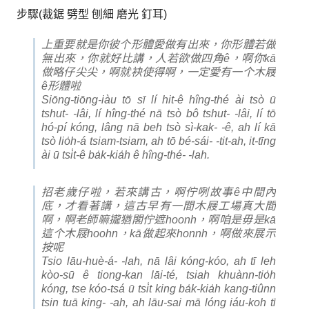
步驟(裁鋸 劈型 刨細 磨光 釘耳)
上重要就是你彼个形體愛做有出來，你形體若做
無出來，你就好比講，人若欲做四角ê，啊你kā
做略仔尖尖，啊就袂使得啊，一定愛有一个木屐
ê形體啦
Siōng-tiōng-iàu tō sī lí hit-ê hîng-thé ài tsò ū
tshut- -lâi, lí hîng-thé nā tsò bô tshut- -lâi, lí tō
hó-pí kóng, lâng nā beh tsò sì-kak- -ê, ah lí kā
tsò lio̍h-á tsiam-tsiam, ah tō bé-sái- -tit-ah, it-tīng
ài ū tsi̍t-ê ba̍k-kia̍h ê hîng-thé- -lah.
招老歲仔啦，若來講古，啊佇咧故事ê中間內
底，才看著講，這古早有一間木屐工場真大間
啊，啊老師嘛攏猶閣佇遮hoonh，啊咱是毋是kā
這个木屐hoohn，kā做起來honnh，啊做來展示
按呢
Tsio lāu-huè-á- -lah, nā lâi kóng-kóo, ah tī leh
kòo-sū ê tiong-kan lāi-té, tsiah khuànn-tio̍h
kóng, tse kóo-tsá ū tsi̍t king ba̍k-kia̍h kang-tiûnn
tsin tuā king- -ah, ah lāu-sai mā lóng iáu-koh tī