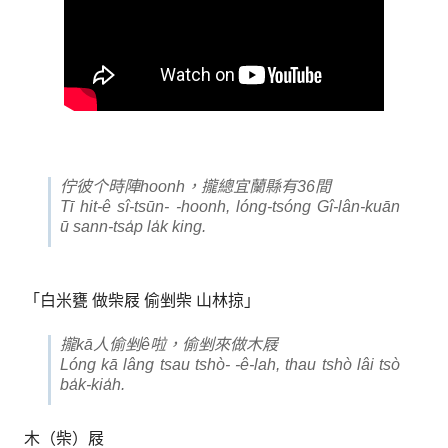
佇彼个時陣hoonh，攏總宜蘭縣有36間
Tī hit-ê sî-tsūn- -hoonh, lóng-tsóng Gî-lân-kuān
ū sann-tsa̍p la̍k king.
「白米甕 做柴屐 偷剉柴 山林掠」
攏kā人偷剉ê啦，偷剉來做木屐
Lóng kā lâng tsau tshò- -ê-lah, thau tshò lâi tsò
ba̍k-kia̍h.
木（柴）屐