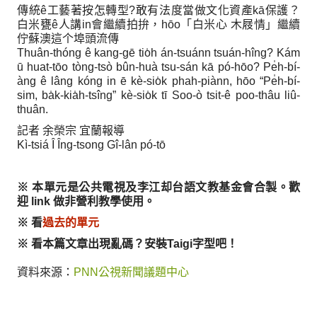
傳統ê工藝著按怎轉型?敢有法度當做文化資產kā保護？
白米甕ê人講in會繼續拍拚，hōo「白米心 木屐情」繼續
佇蘇澳這个埠頭流傳
Thuân-thóng ê kang-gē tio̍h án-tsuánn tsuán-hîng? Kám
ū huat-tōo tòng-tsò bûn-huà tsu-sán kā pó-hōo? Pe̍h-bí-
àng ê lâng kóng in ē kè-sio̍k phah-piànn, hōo “Pe̍h-bí-
sim, ba̍k-kia̍h-tsîng” kè-sio̍k tī Soo-ò tsit-ê poo-thâu liû-
thuân.
記者 余榮宗 宜蘭報導
Kì-tsiá Î Îng-tsong Gî-lân pó-tō
※ 本單元是公共電視及李江却台語文教基金會合製。歡
迎 link 做非營利教學使用。
※ 看
過去的單元
※ 看本篇文章出現亂碼？安裝Taigi字型吧！
資料來源：
PNN公視新聞議題中心