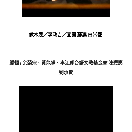
做木屐／李政吉／宜蘭 蘇澳 白米甕
編輯 / 余榮宗、黃能揚、李江却台語文教基金會 陳豐惠
劉承賢