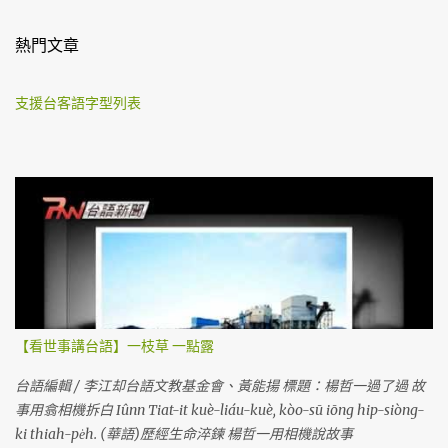
熱門文章
支援台客語字型列表
【看世事講台語】一枝草 一點露
台語編輯 / 李江却台語文教基金會、黃能揚 標題：楊哲一過了過 故
事用翕相機拆白 Iûnn Tiat-it kuè-liáu-kuè, kòo-sū iōng hip-siòng-
ki thiah-pe̍h. (華語)歷經生命淬鍊 楊哲一用相機說故事