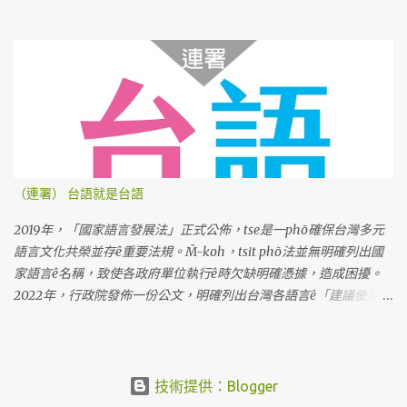
（連署） 台語就是台語
2019年，「國家語言發展法」正式公佈，tse是一phō確保台灣多元
語言文化共榮並存ê重要法規。M̄-koh，tsit phō法並無明確列出國
家語言ê名稱，致使各政府單位執行ê時欠缺明確憑據，造成困擾。
2022年，行政院發佈一份公文，明確列出台灣各語言ê「建議使用名
稱」。Tse是根據七萬份問卷調查koh考慮多方意見ê結果，上尾推薦
「臺灣台語」tsit个名稱。M̄-koh，因為tsit份公文ê用語是「建
議」，並無明確規定ê法令，教育部就表示，科目名稱kah教育部相
關成果，lóng無法度照tsit份公文kā「閩南語」正名做「台語」。 阮
技術提供：Blogger
需要強調，「閩南語」是一个學術名詞，包含真濟無仝ê語言，無法