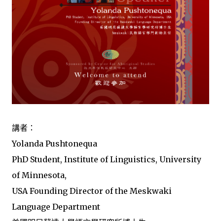
講者：
Yolanda Pushtonequa
PhD Student, Institute of Linguistics, University
of Minnesota,
USA Founding Director of the Meskwaki
Language Department