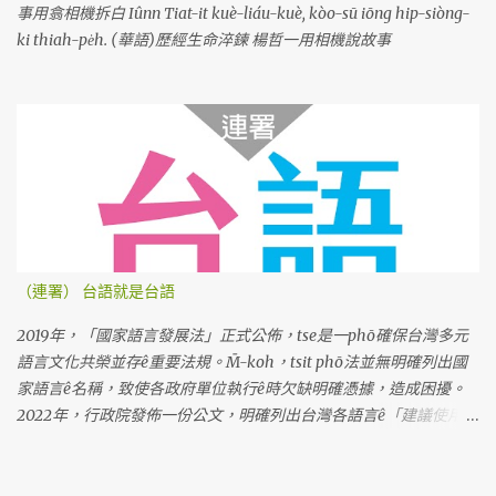
事用翕相機拆白 Iûnn Tiat-it kuè-liáu-kuè, kòo-sū iōng hip-siòng-
ki thiah-pe̍h. (華語)歷經生命淬鍊 楊哲一用相機說故事
（連署） 台語就是台語
2019年，「國家語言發展法」正式公佈，tse是一phō確保台灣多元
語言文化共榮並存ê重要法規。M̄-koh，tsit phō法並無明確列出國
家語言ê名稱，致使各政府單位執行ê時欠缺明確憑據，造成困擾。
2022年，行政院發佈一份公文，明確列出台灣各語言ê「建議使用名
稱」。Tse是根據七萬份問卷調查koh考慮多方意見ê結果，上尾推薦
「臺灣台語」tsit个名稱。M̄-koh，因為tsit份公文ê用語是「建
議」，並無明確規定ê法令，教育部就表示，科目名稱kah教育部相